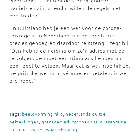
weer zien? Of mijn ouders en vrienden?”
Daniels en zijn vriendin willen de regels niet
overtreden.
“In Duitsland heb je een wet voor de corona-
reisregels. In Nederland zijn de regels niet
precies genoeg en daardoor te streng”, zegt hij.
“Dan heb je de neiging om zo’n advies niet op
te volgen. Je moet een stimulans hebben om
een regel te volgen. Maar dat is wel moeilijk zo.
De prijs die we nu privé moeten betalen, is wel
erg hoog.”
Tags:
beeldvorming nl-d
,
nederlands-duitse
betrekkingen
,
grensgebied
,
coronavirus
,
quarantaine
,
coronacrisis
,
reiswaarschuwing