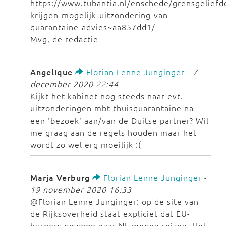
https://www.tubantia.nl/enschede/grensgeliefd
krijgen-mogelijk-uitzondering-van-
quarantaine-advies~aa857dd1/
Mvg, de redactie
Angelique
Florian Lenne Junginger
-
7
december 2020 22:44
Kijkt het kabinet nog steeds naar evt.
uitzonderingen mbt thuisquarantaine na
een 'bezoek' aan/van de Duitse partner? Wil
me graag aan de regels houden maar het
wordt zo wel erg moeilijk :(
Marja Verburg
Florian Lenne Junginger
-
19 november 2020 16:33
@Florian Lenne Junginger: op de site van
de Rijksoverheid staat expliciet dat EU-
burgers gewoon naar NL mogen reizen. Het