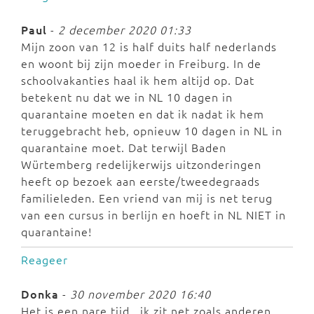
Paul
-
2 december 2020 01:33
Mijn zoon van 12 is half duits half nederlands
en woont bij zijn moeder in Freiburg. In de
schoolvakanties haal ik hem altijd op. Dat
betekent nu dat we in NL 10 dagen in
quarantaine moeten en dat ik nadat ik hem
teruggebracht heb, opnieuw 10 dagen in NL in
quarantaine moet. Dat terwijl Baden
Würtemberg redelijkerwijs uitzonderingen
heeft op bezoek aan eerste/tweedegraads
familieleden. Een vriend van mij is net terug
van een cursus in berlijn en hoeft in NL NIET in
quarantaine!
Reageer
Donka
-
30 november 2020 16:40
Het is een nare tijd.. ik zit net zoals anderen