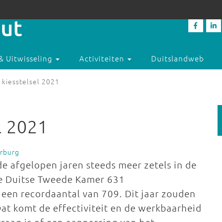
& Uitwisseling
Activiteiten
Duitslandweb
 kiesstelsel 2021
l 2021
erburg
de afgelopen jaren steeds meer zetels in de
de Duitse Tweede Kamer 631
 een recordaantal van 709. Dit jaar zouden
t komt de effectiviteit en de werkbaarheid