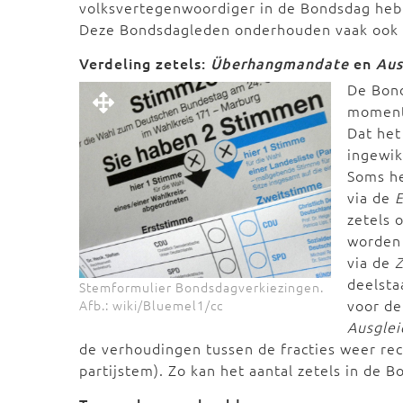
volksvertegenwoordiger in de Bondsdag hebb
Deze Bondsdagleden onderhouden vaak ook 
Verdeling zetels:
Überhangmandate
en
Aus
De Bond
moment 
Dat het
ingewik
Soms he
via de
zetels 
worden 
via de
deelsta
Stemformulier Bondsdagverkiezingen.
voor de
Afb.: wiki/Bluemel1/cc
Ausgle
de verhoudingen tussen de fracties weer rec
partijstem). Zo kan het aantal zetels in de 