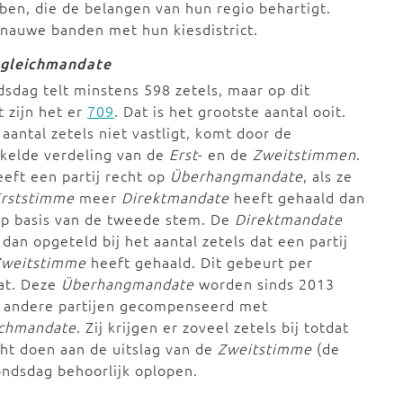
en, die de belangen van hun regio behartigt.
nauwe banden met hun kiesdistrict.
gleichmandate
sdag telt minstens 598 zetels, maar op dit
zijn het er
709
. Dat is het grootste aantal ooit.
 aantal zetels niet vastligt, komt door de
kelde verdeling van de
Erst
- en de
Zweitstimmen
.
eft een partij recht op
Überhangmandate
, als ze
Erststimme
meer
Direktmandate
heeft gehaald dan
op basis van de tweede stem. De
Direktmandate
dan opgeteld bij het aantal zetels dat een partij
Zweitstimme
heeft gehaald. Dit gebeurt per
at. Deze
Überhangmandate
worden sinds 2013
 andere partijen gecompenseerd met
ichmandate
. Zij krijgen er zoveel zetels bij totdat
ht doen aan de uitslag van de
Zweitstimme
(de
Bondsdag behoorlijk oplopen.