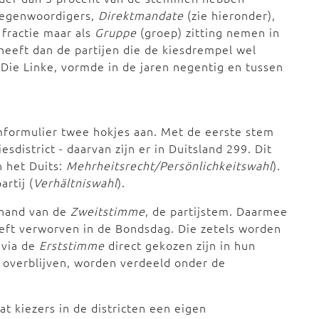
rtegenwoordigers,
Direktmandate
(zie hieronder),
 fractie maar als
Gruppe
(groep) zitting nemen in
eeft dan de partijen die de kiesdrempel wel
Die Linke, vormde in de jaren negentig en tussen
mformulier twee hokjes aan. Met de eerste stem
kiesdistrict - daarvan zijn er in Duitsland 299. Dit
n het Duits:
Mehrheitsrecht/Persönlichkeitswahl
).
artij (
Verhältniswahl
).
 hand van de
Zweitstimme
, de partijstem. Daarmee
eeft verworven in de Bondsdag. Die zetels worden
 via de
Erststimme
direct gekozen zijn in hun
e overblijven, worden verdeeld onder de
at kiezers in de districten een eigen