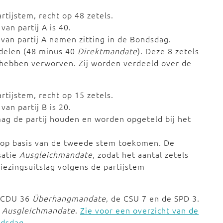
artijstem, recht op 48 zetels.
van partij A is 40.
van partij A nemen zitting in de Bondsdag.
erdelen (48 minus 40
Direktmandate
). Deze 8 zetels
hebben verworven. Zij worden verdeeld over de
artijstem, recht op 15 zetels.
van partij B is 20.
mag de partij houden en worden opgeteld bij het
r op basis van de tweede stem toekomen. De
satie
Ausgleichmandate
, zodat het aantal zetels
iezingsuitslag volgens de partijstem
e CDU 36
Überhangmandate
, de CSU 7 en de SPD 3.
5
Ausgleichmandate
.
Zie voor een overzicht van de
ndsdag