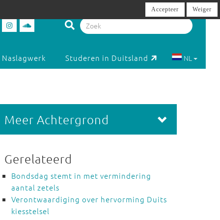
Accepteer
Weiger
Naslagwerk
Studeren in Duitsland
NL
Meer Achtergrond
Gerelateerd
Bondsdag stemt in met vermindering
aantal zetels
Verontwaardiging over hervorming Duits
kiesstelsel