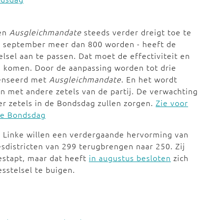
 en
Ausgleichmandate
steeds verder dreigt toe te
n september meer dan 800 worden - heeft de
elsel aan te passen. Dat moet de effectiviteit en
 komen. Door de aanpassing worden tot drie
enseerd met
Ausgleichmandate
. En het wordt
n met andere zetels van de partij. De verwachting
er zetels in de Bondsdag zullen zorgen.
Zie voor
de Bondsdag
e Linke willen een verdergaande hervorming van
iesdistricten van 299 terugbrengen naar 250. Zij
gestapt, maar dat heeft
in augustus besloten
zich
sstelsel te buigen.