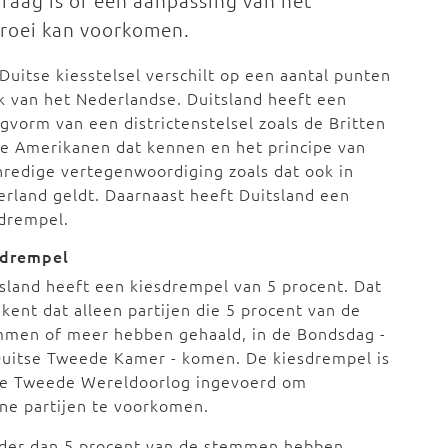
raag is of een aanpassing van het
 groei kan voorkomen.
Duitse kiesstelsel verschilt op een aantal punten
k van het Nederlandse. Duitsland heeft een
vorm van een districtenstelsel zoals de Britten
e Amerikanen dat kennen en het principe van
redige vertegenwoordiging zoals dat ook in
rland geldt. Daarnaast heeft Duitsland een
sdrempel.
sdrempel
sland heeft een kiesdrempel van 5 procent. Dat
kent dat alleen partijen die 5 procent van de
mmen of meer hebben gehaald, in de Bondsdag -
Duitse Tweede Kamer - komen. De kiesdrempel is
de Tweede Wereldoorlog ingevoerd om
ine partijen te voorkomen.
inder dan 5 procent van de stemmen hebben