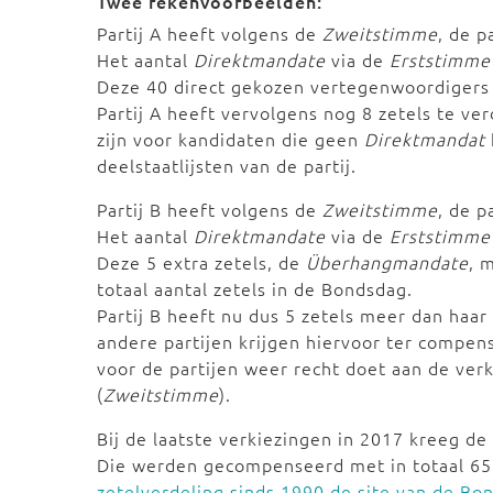
Twee rekenvoorbeelden:
Partij A heeft volgens de
Zweitstimme
, de p
Het aantal
Direktmandate
via de
Erststimme
Deze 40 direct gekozen vertegenwoordigers 
Partij A heeft vervolgens nog 8 zetels te v
zijn voor kandidaten die geen
Direktmandat
deelstaatlijsten van de partij.
Partij B heeft volgens de
Zweitstimme
, de p
Het aantal
Direktmandate
via de
Erststimme
Deze 5 extra zetels, de
Überhangmandate
, 
totaal aantal zetels in de Bondsdag.
Partij B heeft nu dus 5 zetels meer dan haa
andere partijen krijgen hiervoor ter compen
voor de partijen weer recht doet aan de verk
(
Zweitstimme
).
Bij de laatste verkiezingen in 2017 kreeg d
Die werden gecompenseerd met in totaal 6
zetelverdeling sinds 1990 de site van de Bo