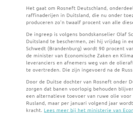
Het gaat om Rosneft Deutschland, onderdeel 
raffinaderijen in Duitsland, die nu onder to
produceren zo'n twaalf procent van alle dies
De ingreep is volgens bondskanselier Olaf S
Duitsland te beschermen, zei hij vrijdag in ee
Schwedt (Brandenburg) wordt 90 procent van
de minister van Economische Zaken en Klim
leveranciers en afnemers weg van de olieraf
te overtreden. Die zijn ingevoerd na de Russ
Door de Duitse dochter van Rosneft onder Du
zorgen dat banen voorlopig behouden blijven
een alternatieve toevoer van ruwe olie voor 
Rusland, maar per januari volgend jaar wordt
kracht.
Lees meer bij het ministerie van Ec