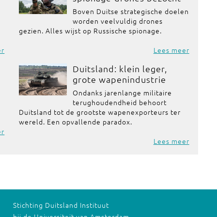
Boven Duitse strategische doelen
worden veelvuldig drones
gezien. Alles wijst op Russische spionage.
er
Lees meer
Duitsland: klein leger,
grote wapenindustrie
Ondanks jarenlange militaire
terughoudendheid behoort
Duitsland tot de grootste wapenexporteurs ter
wereld. Een opvallende paradox.
er
Lees meer
Stichting Duitsland Instituut
bij de Universiteit van Amsterdam