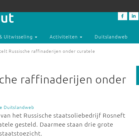
& Uitwisseling
Activiteiten
Duitslandweb
telt Russische raffinaderijen onder curatele
sche raffinaderijen onder
ie Duitslandweb
 van het Russische staatsoliebedrijf Rosneft
atele gesteld. Daarmee staan drie grote
staatstoezicht.