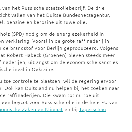
van het Russische staatsoliebedrijf. De drie
ezicht vallen van het Duitse Bundesnetzagentur,
el, benzine en kerosine uit ruwe olie.
cholz (SPD) nodig om de energiezekerheid in
n verklaring. Vooral in de grote raffinaderij in
 de brandstof voor Berlijn geproduceerd. Volgens
aat Robert Habeck (Groenen) bleven steeds meer
finaderijen, uit angst om de economische sancties
ische inval in Oekraïne.
itse controle te plaatsen, wil de regering ervoor
. Ook kan Duitsland nu helpen bij het zoeken naar
de raffinaderijen. Die kwam tot nu toe uit
 een boycot voor Russische olie in de hele EU van
onomische Zaken en Klimaat
en bij
Tagesschau