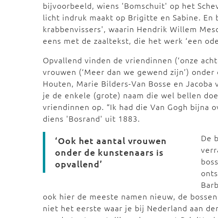
bijvoorbeeld, wiens 'Bomschuit' op het Sche
licht indruk maakt op Brigitte en Sabine. E
krabbenvissers', waarin Hendrik Willem Mesda
eens met de zaaltekst, die het werk ‘een o
Opvallend vinden de vriendinnen (‘onze ach
vrouwen (‘Meer dan we gewend zijn’) onder 
Houten, Marie Bilders-Van Bosse en Jacoba 
je de enkele (grote) naam die wel bellen do
vriendinnen op. “Ik had die Van Gogh bijna o
diens 'Bosrand' uit 1883.
De 
‘Ook het aantal vrouwen
verr
onder de kunstenaars is
bos
opvallend’
onts
Barb
ook hier de meeste namen nieuw, de bossen 
niet het eerste waar je bij Nederland aan de