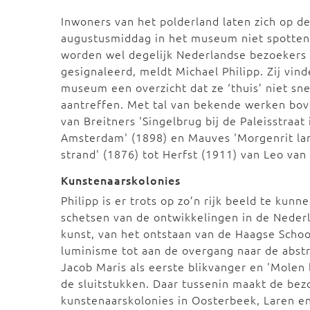
Inwoners van het polderland laten zich op 
augustusmiddag in het museum niet spotten
worden wel degelijk Nederlandse bezoekers
gesignaleerd, meldt Michael Philipp. Zij vind
museum een overzicht dat ze ‘thuis’ niet sne
aantreffen. Met tal van bekende werken bov
van Breitners 'Singelbrug bij de Paleisstraat 
Amsterdam' (1898) en Mauves 'Morgenrit la
strand' (1876) tot Herfst (1911) van Leo van
Kunstenaarskolonies
Philipp is er trots op zo’n rijk beeld te kunn
schetsen van de ontwikkelingen in de Neder
kunst, van het ontstaan van de Haagse Scho
luminisme tot aan de overgang naar de abstr
Jacob Maris als eerste blikvanger en 'Molen 
de sluitstukken. Daar tussenin maakt de be
kunstenaarskolonies in Oosterbeek, L