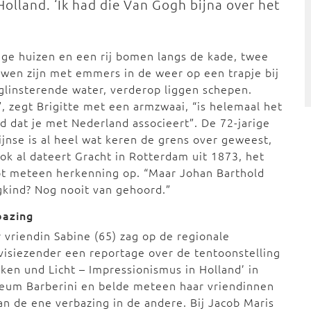
lland. ‘Ik had die Van Gogh bijna over het
ige huizen en een rij bomen langs de kade, twee
wen zijn met emmers in de weer op een trapje bij
glinsterende water, verderop liggen schepen.
”, zegt Brigitte met een armzwaai, “is helemaal het
d dat je met Nederland associeert”. De 72-jarige
ijnse is al heel wat keren de grens over geweest,
ok al dateert Gracht in Rotterdam uit 1873, het
pt meteen herkenning op. “Maar Johan Barthold
kind? Nog nooit van gehoord.”
bazing
 vriendin Sabine (65) zag op de regionale
visiezender een reportage over de tentoonstelling
ken und Licht – Impressionismus in Holland’ in
eum Barberini en belde meteen haar vriendinnen
an de ene verbazing in de andere. Bij Jacob Maris