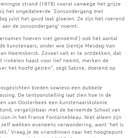
veningse strand (1878) vooral vanwege het grijze
n bij het ongedateerde 'Zonsondergang met
g juist het goud laat gloeien. Ze zijn het roerend
de aan de zonsondergang’ noemt.
ternamen hoeven niet genoemd’) ook het aantal
de kunstenaars, onder wie Sientje Mesdag-Van
van Heemskerck. Zoveel valt er te ontdekken, dat
et rinkelen haast voor lief neemt, merken de
ver het hoofd gezien”, zegt Sabine, doelend op
bosgezichten bieden sowieso een dubbele
assing. De tentoonstelling laat zien hoe in de
sen van Oosterbeek een kunstenaarskolonie
tond, vergelijkbaar met de beroemde School van
izon in het Franse Fontainebleau. Niet alleen zijn
zelf wekken eveneens verwondering, want ‘het is
nkt.’ Vraag je de vriendinnen naar het hoogtepunt