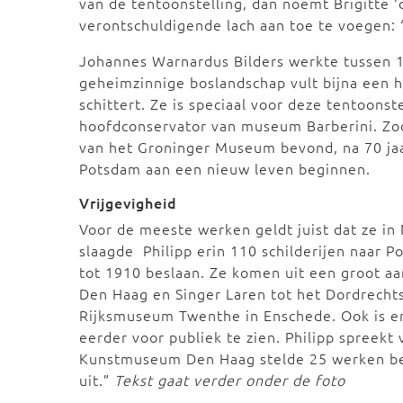
van de tentoonstelling, dan noemt Brigitte 
verontschuldigende lach aan toe te voegen:
Johannes Warnardus Bilders werkte tussen 1
geheimzinnige boslandschap vult bijna een hel
schittert. Ze is speciaal voor deze tentoonst
hoofdconservator van museum Barberini. Zodo
van het Groninger Museum bevond, na 70 jaar
Potsdam aan een nieuw leven beginnen.
Vrijgevigheid
Voor de meeste werken geldt juist dat ze in
slaagde Philipp erin 110 schilderijen naar 
tot 1910 beslaan. Ze komen uit een groot 
Den Haag en Singer Laren tot het Dordrech
Rijksmuseum Twenthe in Enschede. Ook is er e
eerder voor publiek te zien. Philipp spreekt 
Kunstmuseum Den Haag stelde 25 werken besc
uit.”
Tekst gaat verder onder de foto