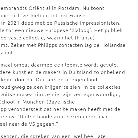
Rembrandts Oriënt al in Potsdam. Nu toont
ars zich verhielden tot het Franse
 in 2021 deed met de Russische impressionisten.
de tot een nieuwe Europese ‘dialoog’. Het publiek
e vaste collectie, waarin het (Franse)
mt. Zeker met Philipps contacten lag de Hollandse
eaamt.
emaal omdat daarmee een leemte wordt gevuld.
deze kunst en de makers in Duitsland zo onbekend
, komt doordat Duitsers ze in eigen land
oudigweg zelden krijgen te zien. In de collecties
Duitse musea zijn ze niet zijn vertegenwoordigd,
 School in München (Bayerische
pp veronderstelt dat het te maken heeft met de
e eeuw. “Duitse handelaren keken meer naar
 veel naar de VS gegaan.”
nsenten, die spreken van een ‘wel heel late