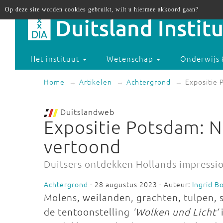
Op deze site worden cookies gebruikt, wilt u hiermee akkoord gaan?
Het instituut
Wetenschap
Onderwijs 
Home
Artikelen
Achtergrond
Expositie 
Duitslandweb
Expositie Potsdam: N
vertoond
Duitsers ontdekken Hollands impressi
Achtergrond
- 28 augustus 2023 - Auteur:
Ingrid 
Molens, weilanden, grachten, tulpen, s
de tentoonstelling
'Wolken und Licht’