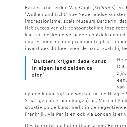
Eerder schitterden Van Gogh (
Stilleben
) en 
'Wolken und Licht' hoe Nederlandse kunstena
impressionisme, zoals Museum Barberini dat
Het succes van die tentoonstelling inspireer
kan ter plekke de verbanden ontdekken met d
impressionisme een prominente plaats innee
invalshoek dit keer voor de hand, zoals hij b
Hel
'Duitsers krijgen deze kunst
Dat 
in eigen land zelden te
zijn
zien'
eenv
van 
op een kleine vijftien werken uit de Haagse
Staatsgemäldesammlungen) na. Michael Phili
situatie op de kunstmarkt in de negentiend
Frankrijk. Via Parijs en ook via Londen is er
Des te groter nu het enthousiasme. Bij rece