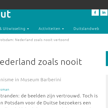
& Uitwisseling
Activiteiten
Duitslandweb
Potsdam: Nederland zoals nooit vertoond
ederland zoals nooit
onisme in Museum Barberini
Bosman
tranden: de beelden zijn vertrouwd. Toch is
in Potsdam voor de Duitse bezoekers een