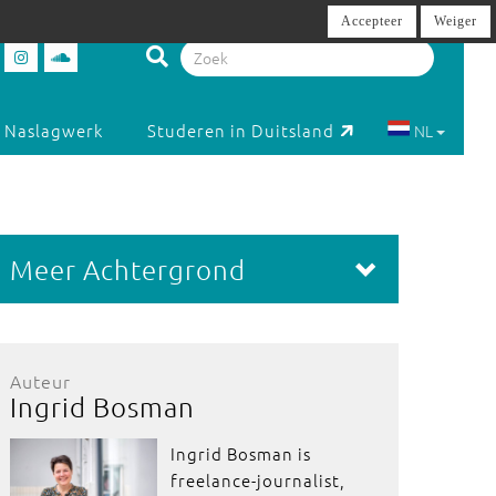
Accepteer
Weiger
Naslagwerk
Studeren in Duitsland
NL
Meer Achtergrond
Auteur
Ingrid Bosman
Ingrid Bosman is
freelance-journalist,