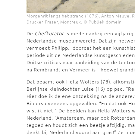
Morgenrit langs het strand (1876), Anton Mauve, 
Drucker-Fraser, Montreux. © Publiek domein
De
Chefkurator
is mede dankzij een vijfjarig
Nederlandse museumwereld. Dat zijn netwer
vermoedt Philipp, doordat het een kunsthis
periode uit de Nederlandse kunstgeschiedeni
Duitse criticus naar aanleiding van de tento
na Rembrandt en Vermeer is - hoewel grandio
Dat beaamt ook Hella Wolters (78), afkomsti
Berlijnse kleindochter Luise (16) op pad. “
Hier doe ik de ene ontdekking na de andere.
Bilders eveneens opgevallen. “En dat ook Hol
wist ik niet.” De beelden kan Hella Wolters w
Nederland. “Amsterdam, maar ook Rotterdam
tegoed en houdt zich een beetje afzijdig, m
denkt bij Nederland vooral aan gras!” Ze mo