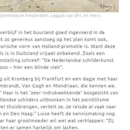
Rijksmuseum Amsterdam. Legaat van dhr. en mevr.
 verblijf in het buurland goed ingevoerd in de
k zo genereus aansloeg op het plan komt ook,
torische vorm van Holland-promotie is. Want deze
s is in Duitsland vrijwel onbekend. Zoals een
onstelling schreef: “De Nederlandse schilderkunst
os – hier een blinde vlek”.
g uit Kronberg bij Frankfurt en een dagje met haar
Rembrandt, Van Gogh en Mondriaan, die kennen we.
” Haar is het ‘zeer indrukwekkende’ bosgezicht van
landse schilders uitblonken in het pointillisme
el thuisbrengen, vertelt ze, ze reisde al vaak naar
 en Den Haag.” Luise heeft de kennismaking nog
aar haar grootmoeder wil wel wat verklappen: “Zij
eten er samen hartelijk om lachen.