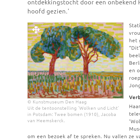
ontdekkingstocht door een onbekend Ho
hoofd gezien.’
Stat
vrou
het 
“Dit
beel
Berl
en o
roe
Jong
Ver
© Kunstmuseum Den Haag
Haar
Uit de tentoonstelling 'Wolken und Licht’
tele
in Potsdam: Twee bomen (1910), Jacoba
van Heemskerck.
‘Wol
Mus
om een bezoek af te spreken. Nu vallen ze v