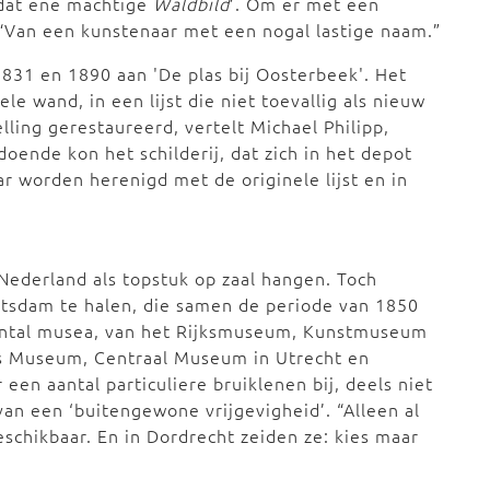
‘dat ene machtige
Waldbild
’. Om er met een
 “Van een kunstenaar met een nogal lastige naam.”
831 en 1890 aan 'De plas bij Oosterbeek'. Het
e wand, in een lijst die niet toevallig als nieuw
elling gerestaureerd, vertelt Michael Philipp,
ende kon het schilderij, dat zich in het depot
 worden herenigd met de originele lijst en in
 Nederland als topstuk op zaal hangen. Toch
Potsdam te halen, die samen de periode van 1850
aantal musea, van het Rijksmuseum, Kunstmuseum
ts Museum, Centraal Museum in Utrecht en
en aantal particuliere bruiklenen bij, deels niet
van een ‘buitengewone vrijgevigheid’. “Alleen al
hikbaar. En in Dordrecht zeiden ze: kies maar