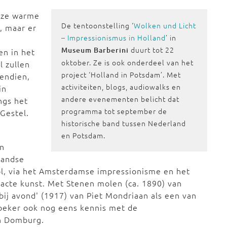
deze warme
De tentoonstelling ‘
Wolken und Licht
, maar er
– Impressionismus in Holland
’ in
duurt tot 22
Museum Barberini
en in het
oktober. Ze is ook onderdeel van het
l zullen
project ‘Holland in Potsdam’. Met
endien,
activiteiten, blogs, audiowalks en
in
andere evenementen belicht dat
ngs het
programma tot september de
 Gestel.
historische band tussen Nederland
en Potsdam.
en
landse
ol, via het Amsterdamse impressionisme en het
acte kunst. Met Stenen molen (ca. 1890) van
bij avond' (1917) van Piet Mondriaan als een van
zoeker ook nog eens kennis met de
aren en Domburg.