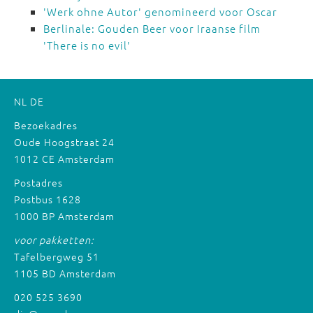
'Werk ohne Autor' genomineerd voor Oscar
Berlinale: Gouden Beer voor Iraanse film
'There is no evil'
NL
DE
Bezoekadres
Oude Hoogstraat 24
1012 CE Amsterdam
Postadres
Postbus 1628
1000 BP Amsterdam
voor pakketten:
Tafelbergweg 51
1105 BD Amsterdam
020 525 3690