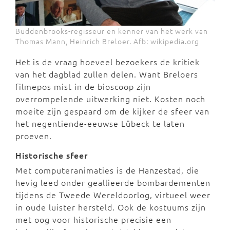
Buddenbrooks-regisseur en kenner van het werk van
Thomas Mann, Heinrich Breloer. Afb: wikipedia.org
Het is de vraag hoeveel bezoekers de kritiek
van het dagblad zullen delen. Want Breloers
filmepos mist in de bioscoop zijn
overrompelende uitwerking niet. Kosten noch
moeite zijn gespaard om de kijker de sfeer van
het negentiende-eeuwse Lübeck te laten
proeven.
Historische sfeer
Met computeranimaties is de Hanzestad, die
hevig leed onder geallieerde bombardementen
tijdens de Tweede Wereldoorlog, virtueel weer
in oude luister hersteld. Ook de kostuums zijn
met oog voor historische precisie een