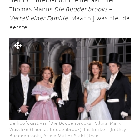
Thomas Manns
Die Buddenbrooks –
Verfall einer Familie
. Maar hij was niet de
eerste.
De hoofdcast van 'Die Buddenbrooks'. V.l.n.r. Mark
Waschke (Thomas Buddenbrook), Iris Berben (Bethsy
Buddenbrook), Armin Müller-Stahl (Jean