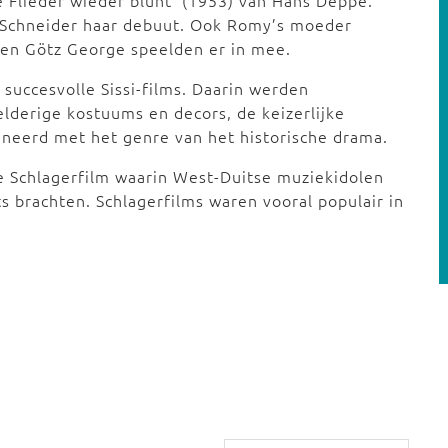
 Flieder wieder blüht’ (1953) van Hans Deppe.
y Schneider haar debuut. Ook Romy’s moeder
 en Götz George speelden er in mee.
uccesvolle Sissi-films. Daarin werden
lderige kostuums en decors, de keizerlijke
ineerd met het genre van het historische drama.
 Schlagerfilm waarin West-Duitse muziekidolen
ts brachten. Schlagerfilms waren vooral populair in