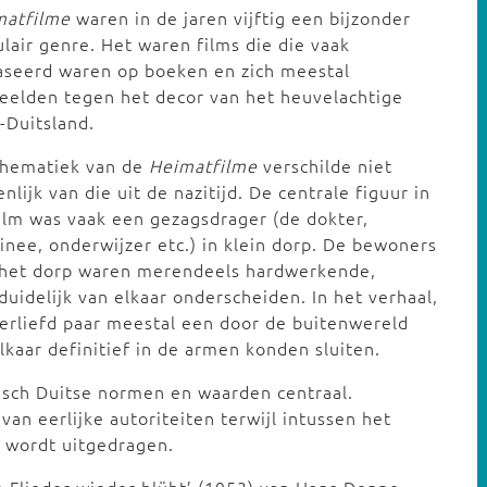
matfilme
waren in de jaren vijftig een bijzonder
lair genre. Het waren films die die vaak
aseerd waren op boeken en zich meestal
eelden tegen het decor van het heuvelachtige
-Duitsland.
thematiek van de
Heimatfilme
verschilde niet
nlijk van die uit de nazitijd. De centrale figuur in
ilm was vaak een gezagsdrager (de dokter,
nee, onderwijzer etc.) in klein dorp. De bewoners
 het dorp waren merendeels hardwerkende,
uidelijk van elkaar onderscheiden. In het verhaal,
erliefd paar meestal een door de buitenwereld
aar definitief in de armen konden sluiten.
isch Duitse normen en waarden centraal.
n eerlijke autoriteiten terwijl intussen het
s wordt uitgedragen.