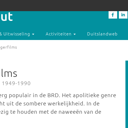
& Uitwisseling
Activiteiten
Duitslandweb
agerfilms
ilms
D 1949-1990
erg populair in de BRD. Het apolitieke genre
t uit de sombere werkelijkheid. In de
ezig te houden met de naweeën van de