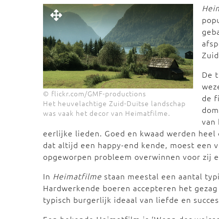
Hei
popu
geb
afsp
Zuid
De 
weze
© flickr.com/GMF-productions
de f
Het heuvelachtige Zuid-Duitse landschap
domi
was vaak het decor van Heimatfilme.
van
eerlijke lieden. Goed en kwaad werden heel d
dat altijd een happy-end kende, moest een v
opgeworpen probleem overwinnen voor zij elk
In
Heimatfilme
staan meestal een aantal typ
Hardwerkende boeren accepteren het gezag va
typisch burgerlijk ideaal van liefde en succe