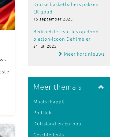
Duitse basketballers pakken
EK-goud
15 september 2025
Bedroefde reacties op dood
biatlon-icoon Dahlmeier
31 juli 2025
n
Meer kort nieuws
uws
dste
Meer thema's
Maatschappij
Politiek
Duitsland en Europa
Geschiedenis