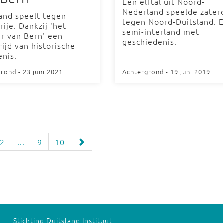
Een elftal uit Noord-
Nederland speelde zater
land speelt tegen
tegen Noord-Duitsland. 
ije. Dankzij 'het
semi-interland met
r van Bern' een
geschiedenis.
ijd van historische
enis.
grond
- 23 juni 2021
Achtergrond
- 19 juni 2019
2
...
9
10
Stichting Duitsland Instituut