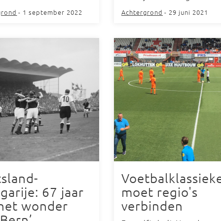
grond
- 1 september 2022
Achtergrond
- 29 juni 2021
tsland-
Voetbalklassiek
arije: 67 jaar
moet regio's
‘het wonder
verbinden
 Bern’