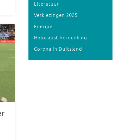
Literatuur
Verkiezingen 2025
Energie
Holocaust-herdenking
Corona in Duitsland
er