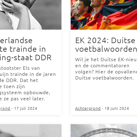
erlandse
EK 2024: Duitse
te trainde in
voetbalwoorde
ing-staat DDR
Wil je het Duitse EK-nie
en de commentatoren
tootster Els van
volgen? Hier de opvallen
ijn trainde in de jaren
Duitse voetbalwoorden.
 de DDR. Dat het
 toen zijn
gsysteem opbouwde,
 ze pas veel later.
grond
- 17 juli 2024
Achtergrond
- 18 juni 2024