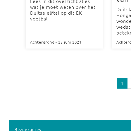
Lees in dit overzicht alles
wat je moet weten over het
Duits
Duitse elftal op dit EK
Hongar
voetbal
wonde
wedstr
betek
Achtergrond
- 23 juni 2021
Achter
1
Bezoekadres