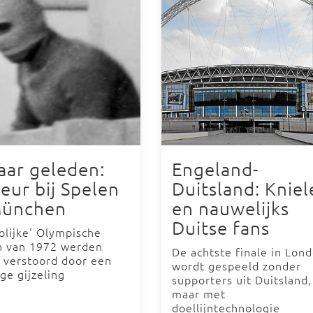
jaar geleden:
Engeland-
eur bij Spelen
Duitsland: Kniel
München
en nauwelijks
Duitse fans
olijke' Olympische
n van 1972 werden
De achtste finale in Lon
 verstoord door een
wordt gespeeld zonder
ge gijzeling
supporters uit Duitsland,
maar met
doellijntechnologie