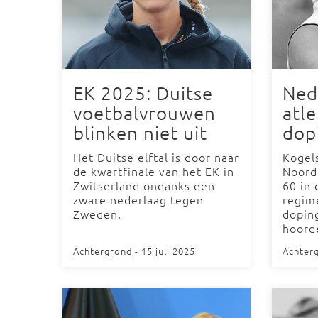
EK 2025: Duitse
Ned
voetbalvrouwen
atle
blinken niet uit
dop
Het Duitse elftal is door naar
Kogels
de kwartfinale van het EK in
Noordu
Zwitserland ondanks een
60 in
zware nederlaag tegen
regime
Zweden.
dopin
hoorde
Achtergrond
- 15 juli 2025
Achter