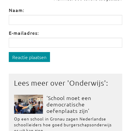
Naam:
E-mailadres:
Reactie plaatsen
Lees meer over '
Onderwijs
':
‘School moet een
democratische
oefenplaats zijn’
Op een school in Gronau zagen Nederlandse
schoolleiders hoe goed burgerschapsonderwijs
er uit kan zien.