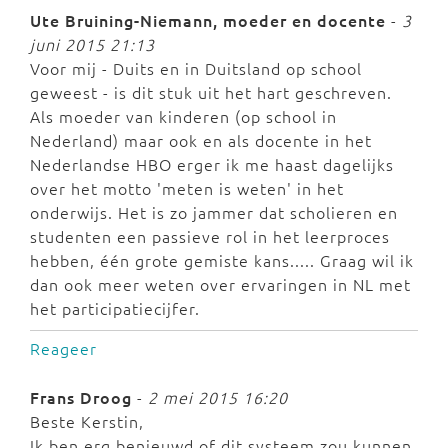
Ute Bruining-Niemann, moeder en docente
-
3
juni 2015 21:13
Voor mij - Duits en in Duitsland op school
geweest - is dit stuk uit het hart geschreven.
Als moeder van kinderen (op school in
Nederland) maar ook en als docente in het
Nederlandse HBO erger ik me haast dagelijks
over het motto 'meten is weten' in het
onderwijs. Het is zo jammer dat scholieren en
studenten een passieve rol in het leerproces
hebben, één grote gemiste kans..... Graag wil ik
dan ook meer weten over ervaringen in NL met
het participatiecijfer.
Reageer
Frans Droog
-
2 mei 2015 16:20
Beste Kerstin,
Ik ben erg benieuwd of dit systeem zou kunnen