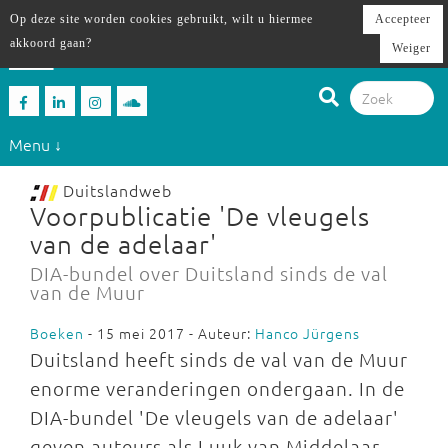
Op deze site worden cookies gebruikt, wilt u hiermee
Accepteer
akkoord gaan?
Weiger
Menu ↓
Duitslandweb
Voorpublicatie 'De vleugels
van de adelaar'
DIA-bundel over Duitsland sinds de val
van de Muur
Boeken
- 15 mei 2017 - Auteur:
Hanco Jürgens
Duitsland heeft sinds de val van de Muur
enorme veranderingen ondergaan.
In de
DIA-bundel 'De vleugels van de adelaar'
geven auteurs als
Luuk van Middelaar,