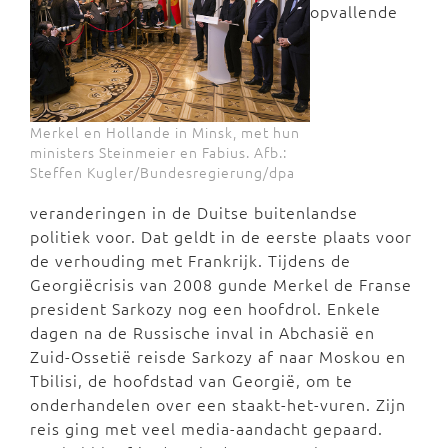
opvallende
Merkel en Hollande in Minsk, met hun
ministers Steinmeier en Fabius. Afb.:
Steffen Kugler/Bundesregierung/dpa
veranderingen in de Duitse buitenlandse
politiek voor. Dat geldt in de eerste plaats voor
de verhouding met Frankrijk. Tijdens de
Georgiëcrisis van 2008 gunde Merkel de Franse
president Sarkozy nog een hoofdrol. Enkele
dagen na de Russische inval in Abchasië en
Zuid-Ossetië reisde Sarkozy af naar Moskou en
Tbilisi, de hoofdstad van Georgië, om te
onderhandelen over een staakt-het-vuren. Zijn
reis ging met veel media-aandacht gepaard.