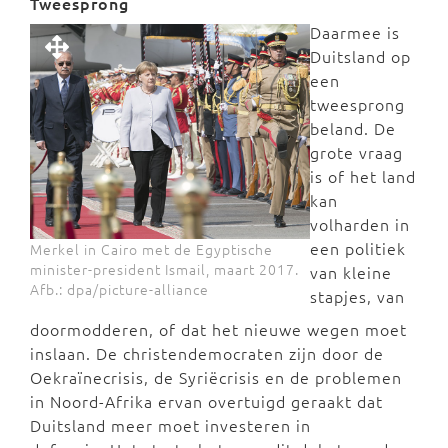
Tweesprong
Daarmee is
Duitsland op
een
tweesprong
beland. De
grote vraag
is of het land
kan
volharden in
een politiek
Merkel in Cairo met de Egyptische
minister-president Ismail, maart 2017.
van kleine
Afb.: dpa/picture-alliance
stapjes, van
doormodderen, of dat het nieuwe wegen moet
inslaan. De christendemocraten zijn door de
Oekraïnecrisis, de Syriëcrisis en de problemen
in Noord-Afrika ervan overtuigd geraakt dat
Duitsland meer moet investeren in