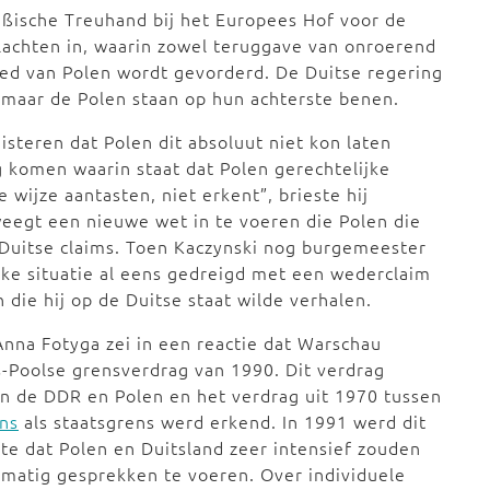
ßische Treuhand bij het Europees Hof voor de
lachten in, waarin zowel teruggave van onroerend
ed van Polen wordt gevorderd. De Duitse regering
, maar de Polen staan op hun achterste benen.
isteren dat Polen dit absoluut niet kon laten
g komen waarin staat dat Polen gerechtelijke
e wijze aantasten, niet erkent”, brieste hij
weegt een nieuwe wet in te voeren die Polen die
Duitse claims. Toen Kaczynski nog burgemeester
ijke situatie al eens gedreigd met een wederclaim
n die hij op de Duitse staat wilde verhalen.
nna Fotyga zei in een reactie dat Warschau
-Poolse grensverdrag van 1990. Dit verdrag
n de DDR en Polen en het verdrag uit 1970 tussen
ns
als staatsgrens werd erkend. In 1991 werd dit
te dat Polen en Duitsland zeer intensief zouden
matig gesprekken te voeren. Over individuele