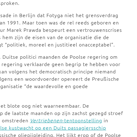
sproken.
sade in Berlijn dat Fotyga niet het grensverdrag
van 1991. Maar toen was de rel reeds geboren en
eur Marek Prawda bespeurt een vertrouwenscrises
s hem zijn de eisen van de organisatie die de
t “politiek, moreel en justitieel onacceptabel”.
. Duitse politici maanden de Poolse regering om
e regering verklaarde geen begrip te hebben voor
kan volgens het democratisch principe niemand
olgens een woordvoerder opereert de Preußische
rganisatie “de waardevolle en goede
het blote oog niet waarneembaar. De
p de laatste maanden op zijn zachst gezegd stroef
e omstreden
Vertriebenen
-tentoonstelling
in
se kustwacht op een Duits passagiersschip
ische oliepijpleiding. Het lijkt erop of de Poolse