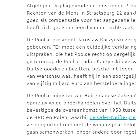
Afgelopen vrijdag diende de omstreden Preu
Rechten van de Mens in Straatsburg 22 aank
goed als compensatie voor het aangedane le
heeft zich gedistantieerd van de rechtszaak
De Poolse president Jaroslaw Kaczynski zei g
gebeuren. “Er moet een duidelijke verklarin
uitspraken, die het Poolse recht op dergelijk
gisteren op de Poolse radio. Kaczynski over
Duitse goederen bezitten, beschermt tegen 
van Warschau was, heeft hij in een soortgel
van vijftig miljard euro aan herstelbetalinge
De Poolse minister van Buitenlandse Zaken A
opnieuw wilde onderhandelen over het Duits
bevestigde de overeenkomst van 1950 tusse
de BRD en Polen, waarbij
de Oder-Neiße-gre
verdrag uitgebreid met de wederzijdse belof
gaan samenwerken, onder andere door regel