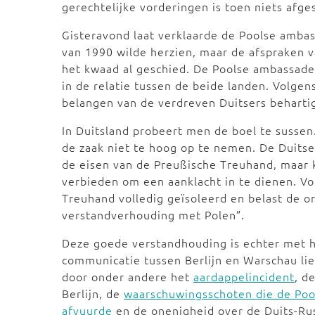
gerechtelijke vorderingen is toen niets afge
Gisteravond laat verklaarde de Poolse ambas
van 1990 wilde herzien, maar de afspraken 
het kwaad al geschied. De Poolse ambassad
in de relatie tussen de beide landen. Volgen
belangen van de verdreven Duitsers behartig
In Duitsland probeert men de boel te sussen
de zaak niet te hoog op te nemen. De Duits
de eisen van de Preußische Treuhand, maar 
verbieden om een aanklacht in te dienen. V
Treuhand volledig geïsoleerd en belast de o
verstandverhouding met Polen”.
Deze goede verstandhouding is echter met 
communicatie tussen Berlijn en Warschau lie
door onder andere het
aardappelincident
, d
Berlijn, de
waarschuwingsschoten die de Pool
afvuurde
en de onenigheid over de Duits-Russ