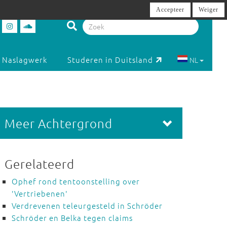
Accepteer
Weiger
Naslagwerk
Studeren in Duitsland
NL
Meer Achtergrond
Gerelateerd
Ophef rond tentoonstelling over
'Vertriebenen'
Verdrevenen teleurgesteld in Schröder
Schröder en Belka tegen claims