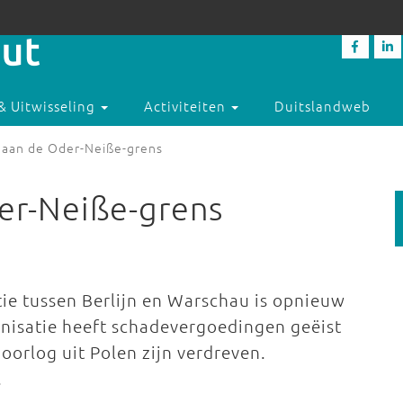
& Uitwisseling
Activiteiten
Duitslandweb
aan de Oder-Neiße-grens
er-Neiße-grens
ie tussen Berlijn en Warschau is opnieuw
anisatie heeft schadevergoedingen geëist
oorlog uit Polen zijn verdreven.
.