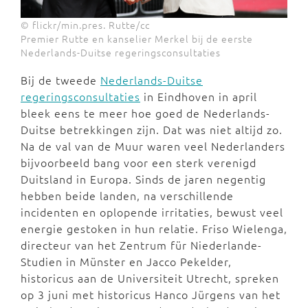
© flickr/min.pres. Rutte/cc
Premier Rutte en kanselier Merkel bij de eerste
Nederlands-Duitse regeringsconsultaties
Bij de tweede
Nederlands-Duitse
regeringsconsultaties
in Eindhoven in april
bleek eens te meer hoe goed de Nederlands-
Duitse betrekkingen zijn. Dat was niet altijd zo.
Na de val van de Muur waren veel Nederlanders
bijvoorbeeld bang voor een sterk verenigd
Duitsland in Europa. Sinds de jaren negentig
hebben beide landen, na verschillende
incidenten en oplopende irritaties, bewust veel
energie gestoken in hun relatie. Friso Wielenga,
directeur van het Zentrum für Niederlande-
Studien in Münster en Jacco Pekelder,
historicus aan de Universiteit Utrecht, spreken
op 3 juni met historicus Hanco Jürgens van het