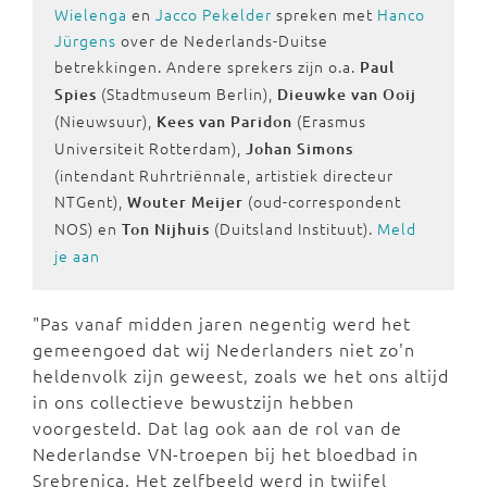
Wielenga
en
Jacco Pekelder
spreken met
Hanco
Jürgens
over de Nederlands-Duitse
betrekkingen. Andere sprekers zijn o.a.
Paul
(Stadtmuseum Berlin),
Spies
Dieuwke van Ooij
(Nieuwsuur),
(Erasmus
Kees van Paridon
Universiteit Rotterdam),
Johan Simons
(intendant Ruhrtriënnale, artistiek directeur
NTGent),
(oud-correspondent
Wouter Meijer
NOS) en
(Duitsland Instituut).
Meld
Ton Nijhuis
je aan
"Pas vanaf midden jaren negentig werd het
gemeengoed dat wij Nederlanders niet zo'n
heldenvolk zijn geweest, zoals we het ons altijd
in ons collectieve bewustzijn hebben
voorgesteld. Dat lag ook aan de rol van de
Nederlandse VN-troepen bij het bloedbad in
Srebrenica. Het zelfbeeld werd in twijfel