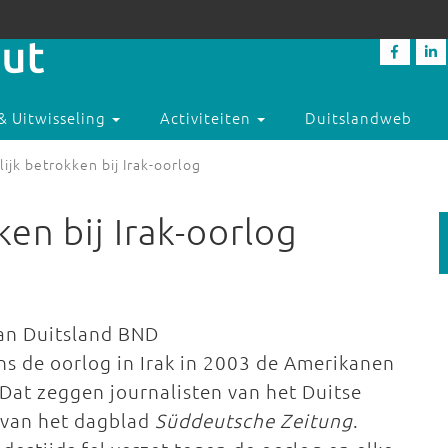
& Uitwisseling
Activiteiten
Duitslandweb
jk betrokken bij Irak-oorlog
en bij Irak-oorlog
van Duitsland BND
ns de oorlog in Irak in 2003 de Amerikanen
Dat zeggen journalisten van het Duitse
 van het dagblad
Süddeutsche Zeitung
.