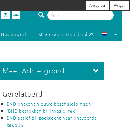
Accepteer
Weiger
Naslagwerk
Studeren in Duitsland
NL
Meer Achtergrond
Gerelateerd
BND ontkent nieuwe beschuldigingen
'BND betrokken bij invasie Irak'
BND actief bij zoektocht naar ontvoerde
Israëli’s