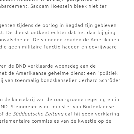
mbardement. Saddam Hoessein bleek niet ter
enten tijdens de oorlog in Bagdad zijn gebleven
 De dienst ontkent echter dat het daarbij ging
aanvalsdoelen. De spionnen zouden de Amerikanen
ie geen militaire functie hadden en gevrijwaard
an de BND verklaarde woensdag aan de
et de Amerikaanse geheime dienst een “politiek
rij van toenmalig bondskanselier Gerhard Schröder
n de kanselarij van de rood-groene regering en in
ND. Steinmeier is nu minister van Buitenlandse
 of de
Süddeutsche Zeitung
gaf hij geen verklaring.
parlementaire commissies van de kwestie op de