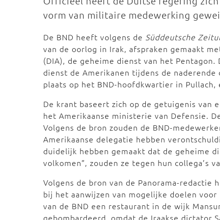
Officieel heeft de Duitse regering zich
vorm van militaire medewerking gewei
De BND heeft volgens de
Süddeutsche Zeitu
van de oorlog in Irak, afspraken gemaakt m
(DIA), de geheime dienst van het Pentagon. 
dienst de Amerikanen tijdens de naderende
plaats op het BND-hoofdkwartier in Pullach,
De krant baseert zich op de getuigenis van
het Amerikaanse ministerie van Defensie. 
Volgens de bron zouden de BND-medewerkers 
Amerikaanse delegatie hebben verontschuldi
duidelijk hebben gemaakt dat de geheime die
volkomen”, zouden ze tegen hun collega’s v
Volgens de bron van de Panorama-redactie 
bij het aanwijzen van mogelijke doelen voo
van de BND een restaurant in de wijk Mansu
gebombardeerd, omdat de Iraakse dictator S