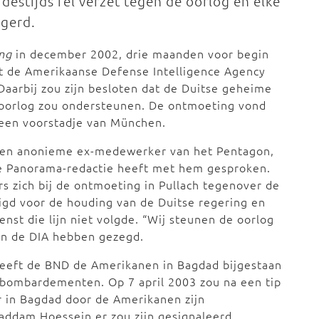
 destijds fel verzet tegen de oorlog en elke
gerd.
ng
in december 2002, drie maanden voor begin
et de Amerikaanse Defense Intelligence Agency
Daarbij zou zijn besloten dat de Duitse geheime
 oorlog zou ondersteunen. De ontmoeting vond
 een voorstadje van München.
 een anonieme ex-medewerker van het Pentagon,
De Panorama-redactie heeft met hem gesproken.
zich bij de ontmoeting in Pullach tegenover de
gd voor de houding van de Duitse regering en
nst die lijn niet volgde. “Wij steunen de oorlog
an de DIA hebben gezegd.
heeft de BND de Amerikanen in Bagdad bijgestaan
r bombardementen. Op 7 april 2003 zou na een tip
r in Bagdad door de Amerikanen zijn
addam Hoessein er zou zijn gesignaleerd.