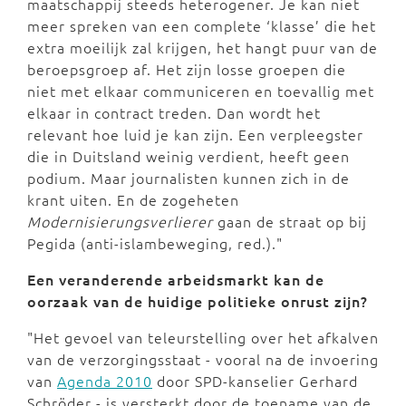
maatschappij steeds heterogener. Je kan niet
meer spreken van een complete ‘klasse’ die het
extra moeilijk zal krijgen, het hangt puur van de
beroepsgroep af. Het zijn losse groepen die
niet met elkaar communiceren en toevallig met
elkaar in contract treden. Dan wordt het
relevant hoe luid je kan zijn. Een verpleegster
die in Duitsland weinig verdient, heeft geen
podium. Maar journalisten kunnen zich in de
krant uiten. En de zogeheten
Modernisierungsverlierer
gaan de straat op bij
Pegida (anti-islambeweging, red.)."
Een veranderende arbeidsmarkt kan de
oorzaak van de huidige politieke onrust zijn?
"Het gevoel van teleurstelling over het afkalven
van de verzorgingsstaat - vooral na de invoering
van
Agenda 2010
door SPD-kanselier Gerhard
Schröder - is versterkt door de toename van de