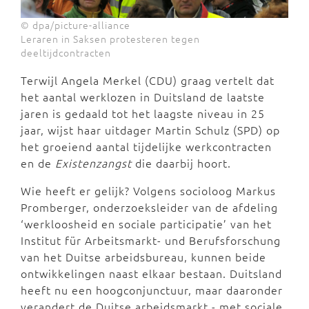
© dpa/picture-alliance
Leraren in Saksen protesteren tegen
deeltijdcontracten
Terwijl Angela Merkel (CDU) graag vertelt dat
het aantal werklozen in Duitsland de laatste
jaren is gedaald tot het laagste niveau in 25
jaar, wijst haar uitdager Martin Schulz (SPD) op
het groeiend aantal tijdelijke werkcontracten
en de
Existenzangst
die daarbij hoort.
Wie heeft er gelijk? Volgens socioloog Markus
Promberger, onderzoeksleider van de afdeling
‘werkloosheid en sociale participatie’ van het
Institut für Arbeitsmarkt- und Berufsforschung
van het Duitse arbeidsbureau, kunnen beide
ontwikkelingen naast elkaar bestaan. Duitsland
heeft nu een hoogconjunctuur, maar daaronder
verandert de Duitse arbeidsmarkt - met sociale