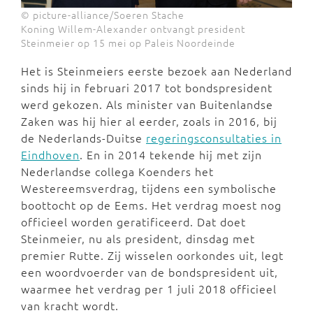
© picture-alliance/Soeren Stache
Koning Willem-Alexander ontvangt president
Steinmeier op 15 mei op Paleis Noordeinde
Het is Steinmeiers eerste bezoek aan Nederland
sinds hij in februari 2017 tot bondspresident
werd gekozen. Als minister van Buitenlandse
Zaken was hij hier al eerder, zoals in 2016, bij
de Nederlands-Duitse
regeringsconsultaties in
Eindhoven
.
En in 2014 tekende hij met zijn
Nederlandse collega Koenders het
Westereemsverdrag, tijdens een symbolische
boottocht op de Eems. Het verdrag moest nog
officieel worden geratificeerd. Dat doet
Steinmeier, nu als president, dinsdag met
premier Rutte. Zij wisselen oorkondes uit, legt
een woordvoerder van de bondspresident uit,
waarmee het verdrag per 1 juli 2018 officieel
van kracht wordt.