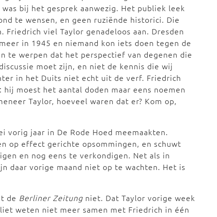
was bij het gesprek aanwezig. Het publiek leek
ond te wensen, en geen ruziënde historici. Die
. Friedrich viel Taylor genadeloos aan. Dresden
 meer in 1945 en niemand kon iets doen tegen de
en te werpen dat het perspectief van degenen die
iscussie moet zijn, en niet de kennis die wij
r in het Duits niet echt uit de verf. Friedrich
r: hij moest het aantal doden maar eens noemen
neer Taylor, hoeveel waren dat er? Kom op,
 mei vorig jaar in De Rode Hoed meemaakten.
ls en op effect gerichte opsommingen, en schuwt
igen en nog eens te verkondigen. Net als in
ijn daar vorige maand niet op te wachten. Het is
dt de
Berliner Zeitung
niet. Dat Taylor vorige week
liet weten niet meer samen met Friedrich in één