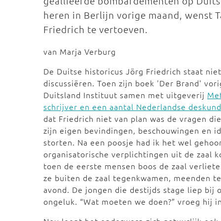
geallieerde bombardementen op Duits
heren in Berlijn vorige maand, wenst T
Friedrich te vertoeven.
van Marja Verburg
De Duitse historicus Jörg Friedrich staat ni
discussiëren. Toen zijn boek 'Der Brand' vor
Duitsland Instituut samen met uitgeverij
Met
schrijver en een aantal Nederlandse deskun
dat Friedrich niet van plan was de vragen di
zijn eigen bevindingen, beschouwingen en id
storten. Na een poosje had ik het wel gehoor
organisatorische verplichtingen uit de zaal 
toen de eerste mensen boos de zaal verliet
ze buiten de zaal tegenkwamen, meenden t
avond. De jongen die destijds stage liep bij 
ongeluk. “Wat moeten we doen?” vroeg hij in 