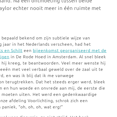
land. Na een ontmoeting tussen beide
aylor echter nooit meer in één ruimte met
et bepaald bekend om zijn subtiele wijze van
ig jaar in het Nederlands verscheen, had het
s en Schilt
een
bijeenkomst georganiseerd met de
digen
in De Rode Hoed in Amsterdam. Al snel bleek
e hij kreeg, te beantwoorden. Veel meer wenste hij
eeën met veel verbaal geweld over de zaal uit te
d, en was ik blij dat ik me vanwege
kon terugtrekken. Dat het steeds erger werd, bleek
en en hun woede en onvrede aan mij, de eerste die
e moeten uiten. Het werd een gedenkwaardige
onze afdeling Voorlichting, schrok zich een
paniek, “oh, oh, oh, wat erg!”