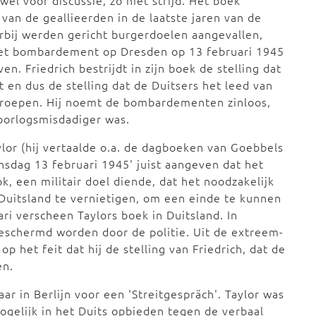
el voor discussie, zo niet strijd. Het boek
an de geallieerden in de laatste jaren van de
bij werden gericht burgerdoelen aangevallen,
 het bombardement op Dresden op 13 februari 1945
. Friedrich bestrijdt in zijn boek de stelling dat
t en dus de stelling dat de Duitsers het leed van
roepen. Hij noemt de bombardementen zinloos,
 oorlogsmisdadiger was.
aylor (hij vertaalde o.a. de dagboeken van Goebbels
insdag 13 februari 1945' juist aangeven dat het
 een militair doel diende, dat het noodzakelijk
 Duitsland te vernietigen, om een einde te kunnen
i verscheen Taylors boek in Duitsland. In
beschermd worden door de politie. Uit de extreem-
 het feit dat hij de stelling van Friedrich, dat de
en.
ar in Berlijn voor een 'Streitgespräch'. Taylor was
mogelijk in het Duits opbieden tegen de verbaal