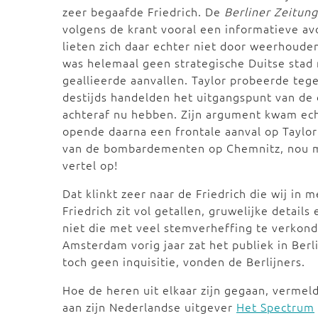
zeer begaafde Friedrich. De
Berliner Zeitung
volgens de krant vooral een informatieve av
lieten zich daar echter niet door weerhouden
was helemaal geen strategische Duitse stad
geallieerde aanvallen. Taylor probeerde teg
destijds handelden het uitgangspunt van de d
achteraf nu hebben. Zijn argument kwam echte
opende daarna een frontale aanval op Taylo
van de bombardementen op Chemnitz, nou me
vertel op!
Dat klinkt zeer naar de Friedrich die wij in
Friedrich zit vol getallen, gruwelijke detai
niet die met veel stemverheffing te verkond
Amsterdam vorig jaar zat het publiek in Berl
toch geen inquisitie, vonden de Berlijners.
Hoe de heren uit elkaar zijn gegaan, vermel
aan zijn Nederlandse uitgever
Het Spectrum