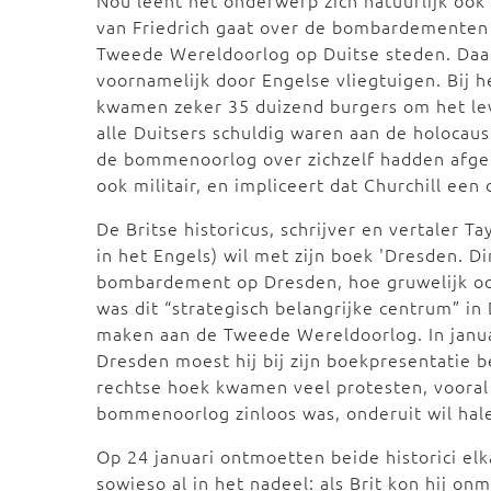
Nou leent het onderwerp zich natuurlijk ook w
van Friedrich gaat over de bombardementen v
Tweede Wereldoorlog op Duitse steden. Daar
voornamelijk door Engelse vliegtuigen. Bij
kwamen zeker 35 duizend burgers om het leven
alle Duitsers schuldig waren aan de holocaus
de bommenoorlog over zichzelf hadden afge
ook militair, en impliceert dat Churchill een
De Britse historicus, schrijver en vertaler T
in het Engels) wil met zijn boek 'Dresden. D
bombardement op Dresden, hoe gruwelijk ook,
was dit “strategisch belangrijke centrum” in
maken aan de Tweede Wereldoorlog. In januar
Dresden moest hij bij zijn boekpresentatie 
rechtse hoek kwamen veel protesten, vooral op
bommenoorlog zinloos was, onderuit wil hal
Op 24 januari ontmoetten beide historici elka
sowieso al in het nadeel: als Brit kon hij on