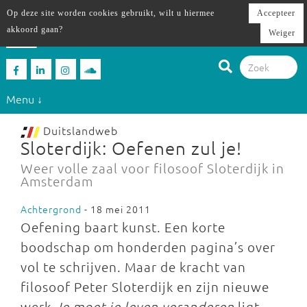
Op deze site worden cookies gebruikt, wilt u hiermee
Accepteer
akkoord gaan?
Weiger
Menu ↓
Duitslandweb
Sloterdijk: Oefenen zul je!
Weer volle zaal voor filosoof Sloterdijk in
Amsterdam
Achtergrond
- 18 mei 2011
Oefening baart kunst. Een korte
boodschap om honderden pagina’s over
vol te schrijven. Maar de kracht van
filosoof Peter Sloterdijk en zijn nieuwe
werk
Je moet je leven veranderen
ligt