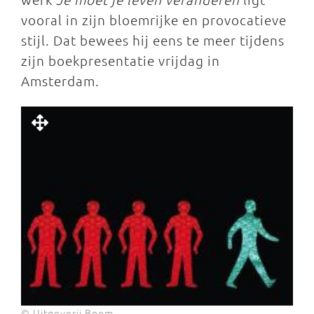
vooral in zijn bloemrijke en provocatieve
stijl. Dat bewees hij eens te meer tijdens
zijn boekpresentatie vrijdag in
Amsterdam.
© Uitgeverij Boom