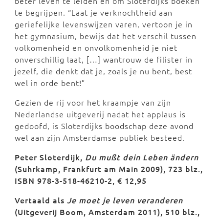
beter leven te leiden en om Sloterdijks boeken
te begrijpen. “Laat je verknochtheid aan
geriefelijke levenswijzen varen, vertoon je in
het gymnasium, bewijs dat het verschil tussen
volkomenheid en onvolkomenheid je niet
onverschillig laat, […] wantrouw de filister in
jezelf, die denkt dat je, zoals je nu bent, best
wel in orde bent!”
Gezien de rij voor het kraampje van zijn
Nederlandse uitgeverij nadat het applaus is
gedoofd, is Sloterdijks boodschap deze avond
wel aan zijn Amsterdamse publiek besteed.
Peter Sloterdijk,
Du mußt dein Leben ändern
(Suhrkamp, Frankfurt am Main 2009), 723 blz.,
ISBN 978-3-518-46210-2, € 12,95
Vertaald als
Je moet je leven veranderen
(Uitgeverij Boom, Amsterdam 2011), 510 blz.,