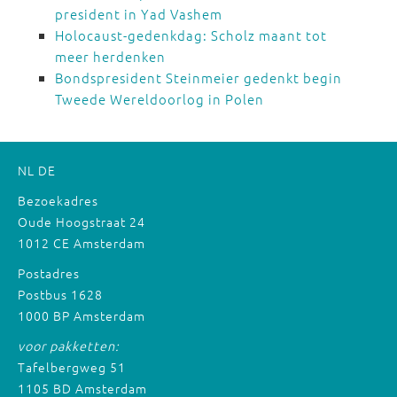
president in Yad Vashem
Holocaust-gedenkdag: Scholz maant tot
meer herdenken
Bondspresident Steinmeier gedenkt begin
Tweede Wereldoorlog in Polen
NL
DE
Bezoekadres
Oude Hoogstraat 24
1012 CE Amsterdam
Postadres
Postbus 1628
1000 BP Amsterdam
voor pakketten:
Tafelbergweg 51
1105 BD Amsterdam