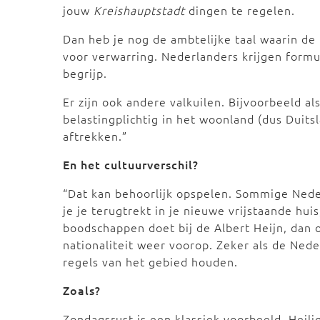
jouw
Kreishauptstadt
dingen te regelen.
Dan heb je nog de ambtelijke taal waarin de
voor verwarring. Nederlanders krijgen formul
begrijp.
Er zijn ook andere valkuilen. Bijvoorbeeld al
belastingplichtig in het woonland (dus Duit
aftrekken.”
En het cultuurverschil?
“Dat kan behoorlijk opspelen. Sommige Nede
je je terugtrekt in je nieuwe vrijstaande hui
boodschappen doet bij de Albert Heijn, dan o
nationaliteit weer voorop. Zeker als de Ned
regels van het gebied houden.
Zoals?
Zondagsrust is een klassiek voorbeeld. Heili