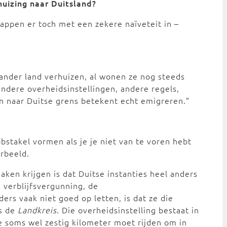
huizing naar Duitsland?
tappen er toch met een zekere naïveteit in –
ander land verhuizen, al wonen ze nog steeds
andere overheidsinstellingen, andere regels,
en naar Duitse grens betekent echt emigreren.”
bstakel vormen als je je niet van te voren hebt
rbeeld.
en krijgen is dat Duitse instanties heel anders
 verblijfsvergunning, de
ers vaak niet goed op letten, is dat ze die
s de
Landkreis
. Die overheidsinstelling bestaat in
e soms wel zestig kilometer moet rijden om in