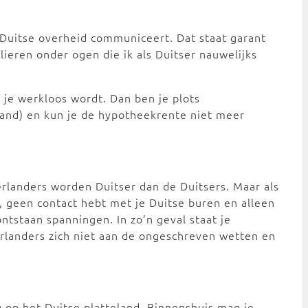
 Duitse overheid communiceert. Dat staat garant
ieren onder ogen die ik als Duitser nauwelijks
s je werkloos wordt. Dan ben je plots
sland) en kun je de hypotheekrente niet meer
rlanders worden Duitser dan de Duitsers. Maar als
s, geen contact hebt met je Duitse buren en alleen
ntstaan spanningen. In zo’n geval staat je
erlanders zich niet aan de ongeschreven wetten en
g op het Duitse platteland. Binnenshuis mag je