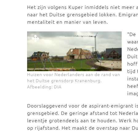
Het zijn volgens Kuper inmiddels niet meer 
naar het Duitse grensgebied lokken. Emigran
mentaliteit en manier van leven.
“De
waar
Nede
Duit
hoff
tijd
Huizen voor Nederlanders aan de rand van
inst
het Duitse grensdorp Kranenburg.
heef
Afbeelding: DIA
imag
Doorslaggevend voor de aspirant-emigrant is
grensgebied. De geringe afstand tot Nederla
leventje grotendeels aan te houden. Werk ho
op rijafstand. Het maakt de overstap naar Du