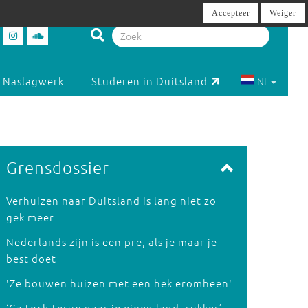
Accepteer
Weiger
Naslagwerk
Studeren in Duitsland
NL
Grensdossier
Verhuizen naar Duitsland is lang niet zo
gek meer
Nederlands zijn is een pre, als je maar je
best doet
'Ze bouwen huizen met een hek eromheen'
‘Ga toch terug naar je eigen land, rukker’