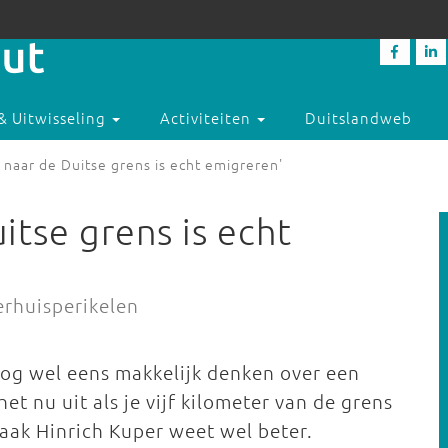
& Uitwisseling
Activiteiten
Duitslandweb
 naar de Duitse grens is echt emigreren'
itse grens is echt
erhuisperikelen
og wel eens makkelijk denken over een
t nu uit als je vijf kilometer van de grens
aak Hinrich Kuper weet wel beter.