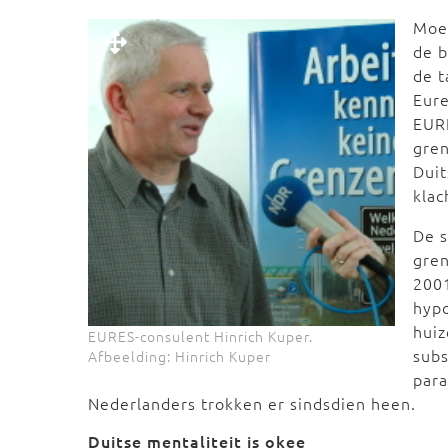
Moei
de b
de t
Eure
EURE
gren
Dui
klac
De s
gren
2001
hypo
huiz
EURES-consulent Hinrich Kuper.
subs
Afbeelding: Hinrich Kuper
para
Nederlanders trokken er sindsdien heen.
Duitse mentaliteit is okee