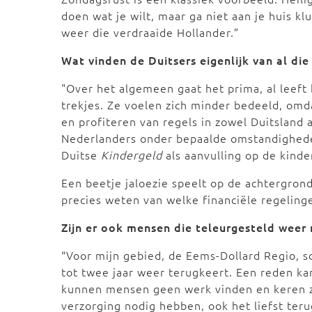
doen wat je wilt, maar ga niet aan je huis kl
weer die verdraaide Hollander.”
Wat vinden de Duitsers eigenlijk van al di
"Over het algemeen gaat het prima, al leeft
trekjes. Ze voelen zich minder bedeeld, om
en profiteren van regels in zowel Duitsland
Nederlanders onder bepaalde omstandighede
Duitse
Kindergeld
als aanvulling op de kinder
Een beetje jaloezie speelt op de achtergrond
precies weten van welke financiële regeling
Zijn er ook mensen die teleurgesteld weer
“Voor mijn gebied, de Eems-Dollard Regio, sc
tot twee jaar weer terugkeert. Een reden ka
kunnen mensen geen werk vinden en keren z
verzorging nodig hebben, ook het liefst ter