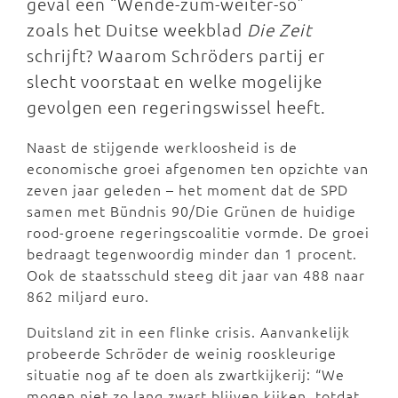
geval een “Wende-zum-weiter-so”
zoals het Duitse weekblad
Die Zeit
schrijft? Waarom Schröders partij er
slecht voorstaat en welke mogelijke
gevolgen een regeringswissel heeft.
Naast de stijgende werkloosheid is de
economische groei afgenomen ten opzichte van
zeven jaar geleden – het moment dat de SPD
samen met Bündnis 90/Die Grünen de huidige
rood-groene regeringscoalitie vormde. De groei
bedraagt tegenwoordig minder dan 1 procent.
Ook de staatsschuld steeg dit jaar van 488 naar
862 miljard euro.
Duitsland zit in een flinke crisis. Aanvankelijk
probeerde Schröder de weinig rooskleurige
situatie nog af te doen als zwartkijkerij: “We
mogen niet zo lang zwart blijven kijken, totdat