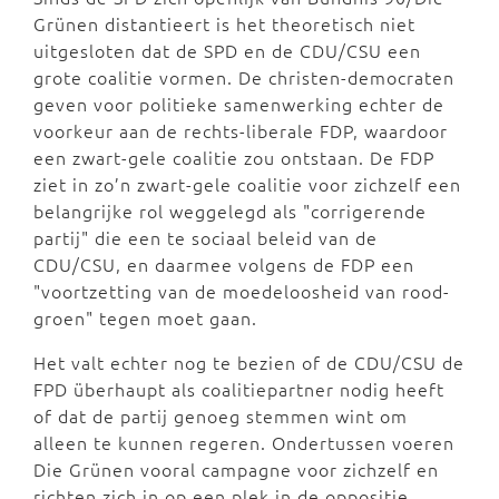
Grünen distantieert is het theoretisch niet
uitgesloten dat de SPD en de CDU/CSU een
grote coalitie vormen. De christen-democraten
geven voor politieke samenwerking echter de
voorkeur aan de rechts-liberale FDP, waardoor
een zwart-gele coalitie zou ontstaan. De FDP
ziet in zo’n zwart-gele coalitie voor zichzelf een
belangrijke rol weggelegd als "corrigerende
partij" die een te sociaal beleid van de
CDU/CSU, en daarmee volgens de FDP een
"voortzetting van de moedeloosheid van rood-
groen" tegen moet gaan.
Het valt echter nog te bezien of de CDU/CSU de
FPD überhaupt als coalitiepartner nodig heeft
of dat de partij genoeg stemmen wint om
alleen te kunnen regeren. Ondertussen voeren
Die Grünen vooral campagne voor zichzelf en
richten zich in op een plek in de oppositie.