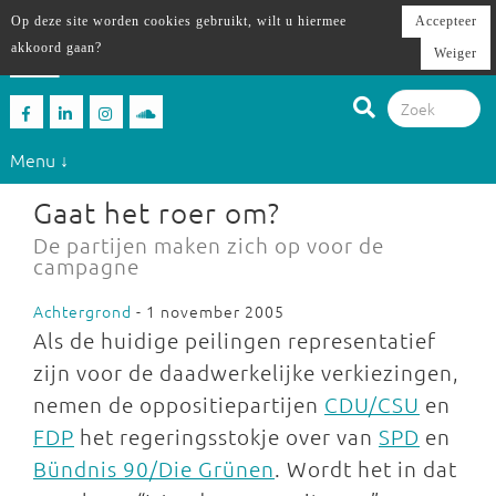
Op deze site worden cookies gebruikt, wilt u hiermee
Accepteer
akkoord gaan?
Weiger
Menu ↓
Gaat het roer om?
De partijen maken zich op voor de
campagne
Achtergrond
- 1 november 2005
Als de huidige peilingen representatief
zijn voor de daadwerkelijke verkiezingen,
nemen de oppositiepartijen
CDU/CSU
en
FDP
het regeringsstokje over van
SPD
en
Bündnis 90/Die Grünen
. Wordt het in dat