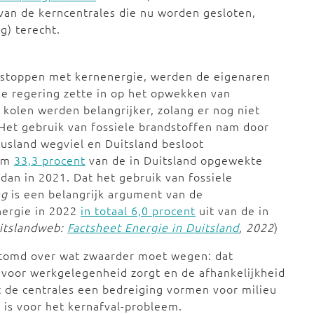
 van de kerncentrales die nu worden gesloten,
ag) terecht.
 stoppen met kernenergie, werden de eigenaren
e regering zette in op het opwekken van
n kolen werden belangrijker, zolang er nog niet
et gebruik van fossiele brandstoffen nam door
Rusland wegviel en Duitsland besloot
wam
33,3 procent
van de in Duitsland opgewekte
dan in 2021. Dat het gebruik van fossiele
eg
is een belangrijk argument van de
nergie in 2022
in totaal 6,0 procent
uit van de in
uitslandweb:
Factsheet Energie in Duitsland
, 2022
)
erstomd over wat zwaarder moet wegen: dat
 voor werkgelegenheid zorgt en de afhankelijkheid
at de centrales een bedreiging vormen voor milieu
 is voor het kernafval-probleem.