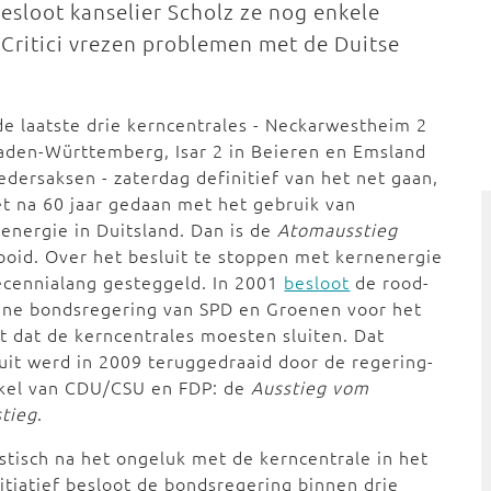
esloot kanselier Scholz ze nog enkele
Critici vrezen problemen met de Duitse
de laatste drie kerncentrales - Neckarwestheim 2
aden-Württemberg, Isar 2 in Beieren en Emsland
edersaksen - zaterdag definitief van het net gaan,
et na 60 jaar gedaan met het gebruik van
energie in Duitsland. Dan is de
Atomausstieg
ooid. Over het besluit te stoppen met kernenergie
ecennialang gesteggeld. In 2001
besloot
de rood-
ene bondsregering van SPD en Groenen voor het
t dat de kerncentrales moesten sluiten. Dat
uit werd in 2009 teruggedraaid door de regering-
kel van CDU/CSU en FDP: de
Ausstieg vom
tieg
.
stisch na het ongeluk met de kerncentrale in het
tiatief besloot de bondsregering binnen drie