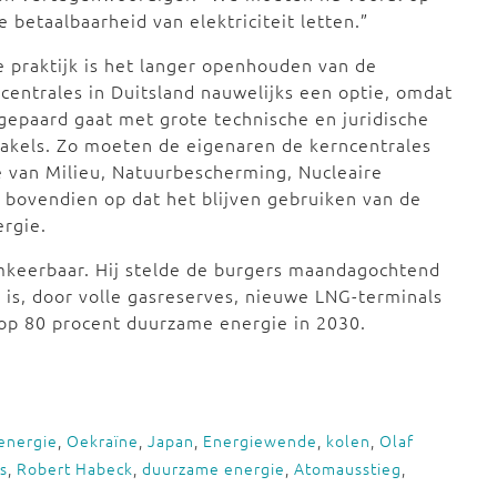
 betaalbaarheid van elektriciteit letten.”
e praktijk is het langer openhouden van de
centrales in Duitsland nauwelijks een optie, omdat
gepaard gaat met grote technische en juridische
akels. Zo moeten de eigenaren de kerncentrales
ie van Milieu, Natuurbescherming, Nucleaire
 bovendien op dat het blijven gebruiken van de
ergie.
keerbaar. Hij stelde de burgers maandagochtend
 is, door volle gasreserves, nieuwe LNG-terminals
 op 80 procent duurzame energie in 2030.
energie
,
Oekraïne
,
Japan
,
Energiewende
,
kolen
,
Olaf
s
,
Robert Habeck
,
duurzame energie
,
Atomausstieg
,