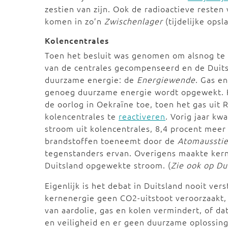
zestien van zijn. Ook de radioactieve resten
komen in zo’n
Zwischenlager
(tijdelijke opsl
Kolencentrales
Toen het besluit was genomen om alsnog te
van de centrales gecompenseerd en de Duits
duurzame energie: de
Energiewende
. Gas e
genoeg duurzame energie wordt opgewekt. H
de oorlog in Oekraïne toe, toen het gas uit 
kolencentrales te
reactiveren
. Vorig jaar k
stroom uit kolencentrales, 8,4 procent meer 
brandstoffen toeneemt door de
Atomaussti
tegenstanders ervan. Overigens maakte ker
Duitsland opgewekte stroom. (
Zie ook op D
Eigenlijk is het debat in Duitsland nooit v
kernenergie geen CO2-uitstoot veroorzaakt,
van aardolie, gas en kolen vermindert, of d
en veiligheid en er geen duurzame oplossing