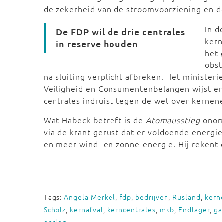
de zekerheid van de stroomvoorziening en de
In d
De FDP wil de drie centrales
kern
in reserve houden
het 
obst
na sluiting verplicht afbreken. Het minister
Veiligheid en Consumentenbelangen wijst er
centrales indruist tegen de wet over kernen
Wat Habeck betreft is de
Atomausstieg
onom
via de krant gerust dat er voldoende energie
en meer wind- en zonne-energie. Hij rekent
Tags:
Angela Merkel
,
fdp
,
bedrijven
,
Rusland
,
kern
Scholz
,
kernafval
,
kerncentrales
,
mkb
,
Endlager
,
ga
oorlog