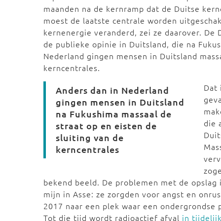
maanden na de kernramp dat de Duitse kern
moest de laatste centrale worden uitgescha
kernenergie veranderd, zei ze daarover. De 
de publieke opinie in Duitsland, die na Fuku
Nederland gingen mensen in Duitsland massaa
kerncentrales.
Dat 
Anders dan in Nederland
geva
gingen mensen in Duitsland
mak
na Fukushima massaal de
die 
straat op en eisten de
Duit
sluiting van de
Mass
kerncentrales
verv
zoge
bekend beeld. De problemen met de opslag i
mijn in Asse: ze zorgden voor angst en onrus
2017 naar een plek waar een ondergrondse
Tot die tijd wordt radioactief afval
in tijdeli