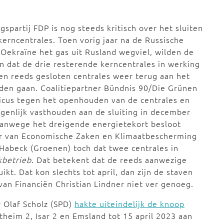
gspartij FDP is nog steeds kritisch over het sluiten
kerncentrales. Toen vorig jaar na de Russische
n Oekraïne het gas uit Rusland wegviel, wilden de
en dat de drie resterende kerncentrales in werking
en reeds gesloten centrales weer terug aan het
den gaan. Coalitiepartner Bündnis 90/Die Grünen
icus tegen het openhouden van de centrales en
igenlijk vasthouden aan de sluiting in december
anwege het dreigende energietekort besloot
r van Economische Zaken en Klimaatbescherming
Habeck (Groenen) toch dat twee centrales in
kbetrieb
. Dat betekent dat de reeds aanwezige
kt. Dat kon slechts tot april, dan zijn de staven
van Financiën Christian Lindner niet ver genoeg.
r Olaf Scholz (SPD)
hakte uiteindelijk de knoop
theim 2, Isar 2 en Emsland tot 15 april 2023 aan