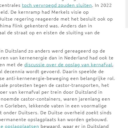
centrales
toch vervroegd zouden sluiten
. In 2022
keld. De kernramp had Merkels visie op
Duitse regering reageerde met het besluit ook op
shima flink gekenterd was. Anders dan in
l de straat op en eisten de sluiting van de
in Duitsland zo anders werd gereageerd op de
ren van kernenergie dan in Nederland had ook te
en met de
discussie over de opslag van kernafval
,
al decennia wordt gevoerd. Daarin speelde de
se anti-kernenergie-beweging een belangrijke rol.
ale protesten tegen de castor-transporten, het
oer van kernafval per trein door Duitsland in
noemde castor-containers, waren jarenlang een
n Gorleben, lekkende vaten in een voormalige
t onder Duitsers. De Duitse overheid zoekt sinds
 permanente opslagplaats kan worden gebouwd.
jke opslagplaatsen
bewaard, waar er in Duitsland