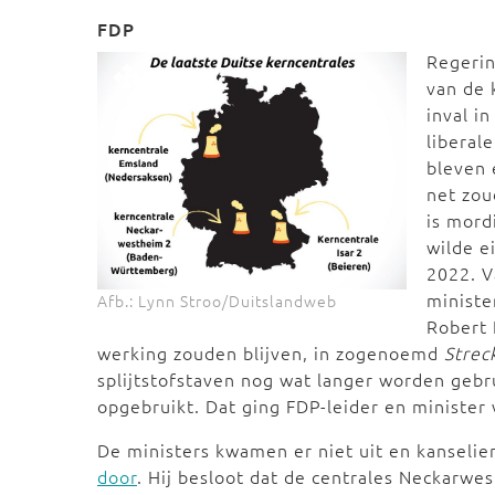
FDP
Regerin
van de 
inval i
liberal
bleven 
net zou
is mord
wilde e
2022. V
ministe
Afb.: Lynn Stroo/Duitslandweb
Robert 
werking zouden blijven, in zogenoemd
Strec
splijtstofstaven nog wat langer worden gebrui
opgebruikt. Dat ging FDP-leider en minister 
De ministers kwamen er niet uit en kanselie
door
. Hij besloot dat de centrales Neckarwes