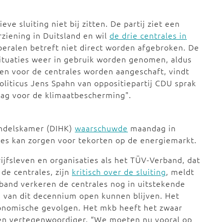
ve sluiting niet bij zitten. De partij ziet een
rziening in Duitsland en wil
de drie centrales in
beralen betreft niet direct worden afgebroken. De
situaties weer in gebruik worden genomen, aldus
en voor de centrales worden aangeschaft, vindt
liticus Jens Spahn van oppositiepartij CDU sprak
 dag voor de klimaatbescherming".
Handelskamer (DIHK)
waarschuwde
maandag in
ales kan zorgen voor tekorten op de energiemarkt.
jfsleven en organisaties als het TÜV-Verband, dat
 de centrales, zijn
kritisch over de sluiting
, meldt
band verkeren de centrales nog in uitstekende
d van dit decennium open kunnen blijven. Het
conomische gevolgen. Het mkb heeft het zwaar
een vertegenwoordiger. “We moeten nu vooral op