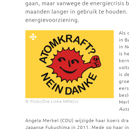
gaan, maar vanwege de energiecrisis b
maanden langer in gebruik te houden. 
energievoorziening.
Als 
in B
in N
is h
kern
volt
is d
gro
eers
besl
© Flickr/Die Linke NRW/cc
Mer
Auss
Angela Merkel (CDU) wijzigde haar koers dra
Japanse Fukushima in 2011. Mede op haar ini