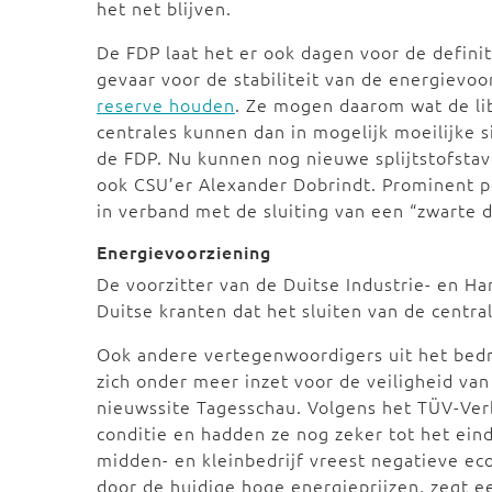
het net blijven.
De FDP laat het er ook dagen voor de definitie
gevaar voor de stabiliteit van de energievoo
reserve houden
. Ze mogen daarom wat de li
centrales kunnen dan in mogelijk moeilijke 
de FDP. Nu kunnen nog nieuwe splijtstofstav
ook CSU’er Alexander Dobrindt. Prominent po
in verband met de sluiting van een “zwarte
Energievoorziening
De voorzitter van de Duitse Industrie- en 
Duitse kranten dat het sluiten van de centr
Ook andere vertegenwoordigers uit het bedri
zich onder meer inzet voor de veiligheid van
nieuwssite Tagesschau. Volgens het TÜV-Ver
conditie en hadden ze nog zeker tot het ein
midden- en kleinbedrijf vreest negatieve e
door de huidige hoge energieprijzen, zegt 