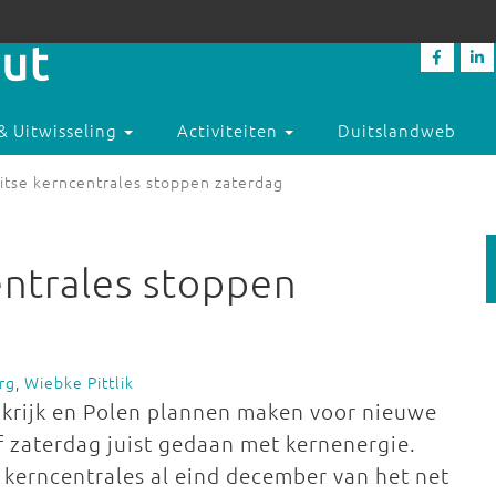
& Uitwisseling
Activiteiten
Duitslandweb
itse kerncentrales stoppen zaterdag
entrales stoppen
rg
,
Wiebke Pittlik
nkrijk en Polen plannen maken voor nieuwe
af zaterdag juist gedaan met kernenergie.
e kerncentrales al eind december van het net