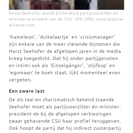
Horst Seehofer wordt binnenkort partijvoorzitter en
minister-president van de CSU. Afb: DPA, www.picture-
alliance.com
‘Kameleon’, ‘duikelaartje’ en ‘crisismanager’
zijn enkele van de meer vleiende bijnamen die
Horst Seehofer de afgelopen jaren in de media
kreeg toegedicht. Dat hij onder partijgenoten
en intimi ook als ‘Einzelgänger’, ‘stijfkop’ en
‘egomaan’ te boek staat, lijkt momenteel even
vergeten.
Een zware last
De als taai en charismatisch bekend staande
Seehofer moet als partijvoorzitter én minister-
president de bij de afgelopen verkiezingen
zwaar gehavende CSU haar profiel teruggeven.
Ook hoopt de partij dat hij indirect zusterpartij