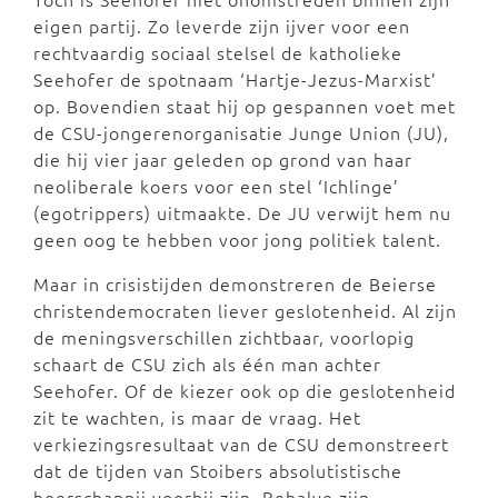
eigen partij. Zo leverde zijn ijver voor een
rechtvaardig sociaal stelsel de katholieke
Seehofer de spotnaam ‘Hartje-Jezus-Marxist’
op. Bovendien staat hij op gespannen voet met
de CSU-jongerenorganisatie Junge Union (JU),
die hij vier jaar geleden op grond van haar
neoliberale koers voor een stel ‘Ichlinge’
(egotrippers) uitmaakte. De JU verwijt hem nu
geen oog te hebben voor jong politiek talent.
Maar in crisistijden demonstreren de Beierse
christendemocraten liever geslotenheid. Al zijn
de meningsverschillen zichtbaar, voorlopig
schaart de CSU zich als één man achter
Seehofer. Of de kiezer ook op die geslotenheid
zit te wachten, is maar de vraag. Het
verkiezingsresultaat van de CSU demonstreert
dat de tijden van Stoibers absolutistische
heerschappij voorbij zijn. Behalve zijn