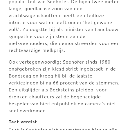
populariteit van Seehofer. De bijna twee meter
lange, goedlachse zoon van een
vrachtwagenchauffeur heeft een feilloze
intuïtie voor wat er leeft onder ‘het gewone
volk’. Zo oogstte hij als minister van Landbouw
sympathie voor zijn steun aan de
melkveehouders, die demonstreerden voor een
rechtvaardige melkprijs.
Ook vertegenwoordigt Seehofer sinds 1980
onafgebroken zijn kiesdistrict Ingolstadt in de
Bondsdag en kreeg hij bij de laatste
verkiezingen bijna 66 procent van de stemmen.
Een uitglijder als Becksteins pleidooi voor
dronken chauffeurs zal de begenadigde
bespeler van biertentpubliek en camera’s niet
snel overkomen.
Tact vereist
Toch is Seehofer niet onomstreden binnen zijn