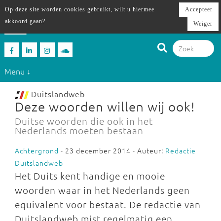
Op deze site worden cookies gebruikt, wilt u hiermee
Accepteer
akkoord gaan?
Weiger
Menu ↓
Duitslandweb
Deze woorden willen wij ook!
Duitse woorden die ook in het
Nederlands moeten bestaan
Achtergrond
- 23 december 2014 - Auteur:
Redactie
Duitslandweb
Het Duits kent handige en mooie
woorden waar in het Nederlands geen
equivalent voor bestaat. De redactie van
Duitslandweb mist regelmatig een