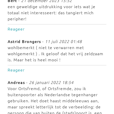
Bert
-
21 december 2023 15:52
een geweldige uitdrukking voor iets wat je
totaal niet interesseert: das tangiert mich
peripher!
Reageer
Astrid Brongers
-
11 juli 2022 01:48
wohlbemerkt ( niet te verwarren met
wohlgemerkt ) . Ik geloof dat het vrij zeldzaam
is. Maar het is heel mooi !
Reageer
Andreas
-
26 januari 2022 18:54
Voor Ortsfremd, of Ortsfremde, zou ik
buitenpoorter als Nederlandse tegenhanger
gebruiken. Het doet haast middeleeuws aan,
maar spreekt letterlijk tot de verbeelding: de
persoon die van buiten de (stads)poort is, een