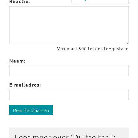
Reactie:
Maximaal 500 tekens toegestaan
Naam:
E-mailadres:
Reactie plaatsen
Lees meer over '
Duitse taal
':