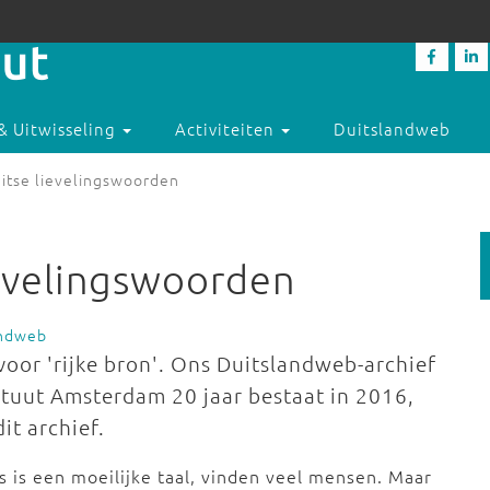
& Uitwisseling
Activiteiten
Duitslandweb
itse lievelingswoorden
evelingswoorden
andweb
oor 'rijke bron'. Ons Duitslandweb-archief
tituut Amsterdam 20 jaar bestaat in 2016,
it archief.
s is een moeilijke taal, vinden veel mensen. Maar