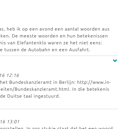
was, heb ik op een avond een aantal woorden aus
oken. De meeste woorden en hun betekenissen
is van Elefantenklo waren ze het niet eens:
te tussen de Autobahn en een Ausfahrt.
016 12:16
het Bundeskanzleramt in Berlijn: http://www.in-
iten/Bundeskanzleramt.html. In die betekenis
de Duitse taal ingestuurd.
016 13:01
oorstellen. In ons stukje staat dat het een woord