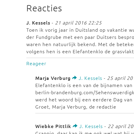
Reacties
J. Kessels
-
21 april 2016 22:25
Toen ik vorig jaar in Duitsland op vakantie 
der Fundgrube met een paar Duitsers bespr
waren hen natuurlijk bekend. Met de beteken
volgens hen is een Elefantenklo de grasvlak
Reageer
Marja Verburg
J. Kessels
-
25 april 2
Elefantenklo is een van de bijnamen van 
berlin-brandenburg.com/Sehenswuerdigke
werd het woord bij een eerdere Dag van 
Groet, Marja Verburg, de redactie
Wiebke Pittlik
J. Kessels
-
22 april 2
Grappig, daar kan ik me ook wel wat bij v