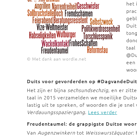
het 
prac
gebl
Duit
ton
dond
taal
@Dui
© Met dank aan wordle.net
een 
woor
Duits voor gevorderden op #DagvandeDuit
Het zijn er bijna
sechsundsechzig
, en er zit
taal in 2015 verzamelden we moeilijke Duitse
lastig uit te spreken, of woorden die je snel
Verdauungsspaziergang
.
Lees verder
Freudentaumel: de grappigste Duitse woo
Van
Augenzwinkern
tot
Weisswurstäquator
: