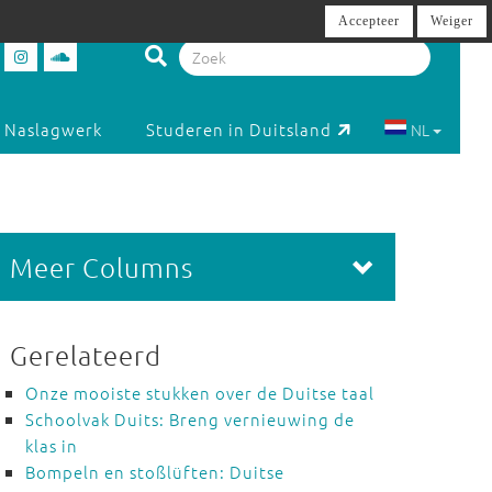
Accepteer
Weiger
Naslagwerk
Studeren in Duitsland
NL
Meer Columns
Gerelateerd
Onze mooiste stukken over de Duitse taal
Schoolvak Duits: Breng vernieuwing de
klas in
Bompeln en stoßlüften: Duitse