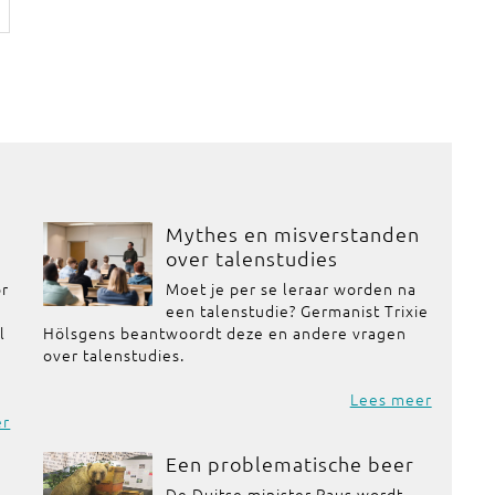
Mythes en misverstanden
over talenstudies
or
Moet je per se leraar worden na
een talenstudie? Germanist Trixie
l
Hölsgens beantwoordt deze en andere vragen
over talenstudies.
Lees meer
er
Een problematische beer
De Duitse minister Paus wordt