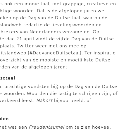
is ook een mooie taal, met grappige, creatieve en
htige woorden. Dat is de afgelopen jaren wel
eken op de Dag van de Duitse taal, waarop de
slandweb-redactie de lievelingswoorden en
gbrekers van Nederlanders verzamelde. Op
erdag 21 april vindt de vijfde Dag van de Duitse
 plaats. Twitter weer met ons mee op
tslandweb (#DagvandeDuitsetaal). Ter inspiratie
overzicht van de mooiste en moeilijkste Duitse
den van de afgelopen jaren:
setaal
ten prachtige vondsten bij; op de Dag van de Duitse
 woorden. Woorden die lastig te schrijven zijn, of
 verkeerd leest.
Nahost
bijvoorbeeld, of
rden
 het was een
Freudentaumel
om te zien hoeveel