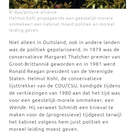
© dpa/picture-alliance
Helmut Kohl propageerde een geestelijk-morele
ommekeer: een kabinet moest politiek en moreel
leiding geven.
Niet alleen in Duitsland, ook in andere landen
was de politiek gepolariseerd. In 1979 was de
conservatieve Margaret Thatcher premier van
Groot-Brittannië geworden en in 1981 werd
Ronald Reagan president van de Verenigde
Staten. Helmut Kohl, de conservatieve
lijsttrekker van de CDU/CSU, kondigde tijdens
de verkiezingen van 1980 aan dat het tijd was
voor een geestelijk-morele ommekeer, een
Wende.
Hij verweet Schmidt een knieval te
maken voor de (progressieve) tijdgeest terwijl
het kabinet volgens hem juist politiek en
moreel leiding moest geven.