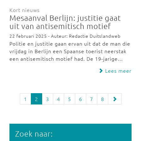
Kort nieuws
Mesaanval Berlijn: justitie gaat
uit van antisemitisch motief
22 februari 2025 - Auteur: Redactie Duitslandweb
Politie en justitie gaan ervan uit dat de man die
vrijdag in Berlijn een Spaanse toerist neerstak
een antisemitisch motief had. De 19-jarige…
Lees meer
1
2
3
4
5
6
7
8
Zoek naar: