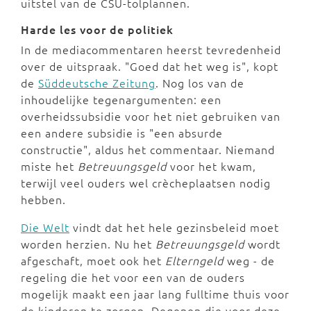
uitstel van de CSU-tolplannen.
Harde les voor de politiek
In de mediacommentaren heerst tevredenheid
over de uitspraak. "Goed dat het weg is", kopt
de
Süddeutsche Zeitung
. Nog los van de
inhoudelijke tegenargumenten: een
overheidssubsidie voor het niet gebruiken van
een andere subsidie is "een absurde
constructie", aldus het commentaar. Niemand
miste het
Betreuungsgeld
voor het kwam,
terwijl veel ouders wel crècheplaatsen nodig
hebben.
Die Welt
vindt dat het hele gezinsbeleid moet
worden herzien. Nu het
Betreuungsgeld
wordt
afgeschaft, moet ook het
Elterngeld
weg - de
regeling die het voor een van de ouders
mogelijk maakt een jaar lang fulltime thuis voor
de kinderen te zorgen. Degenen die voor deze