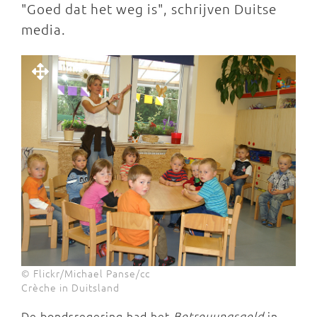
"Goed dat het weg is", schrijven Duitse
media.
© Flickr/Michael Panse/cc
Crèche in Duitsland
De bondsregering had het
Betreuungsgeld
in