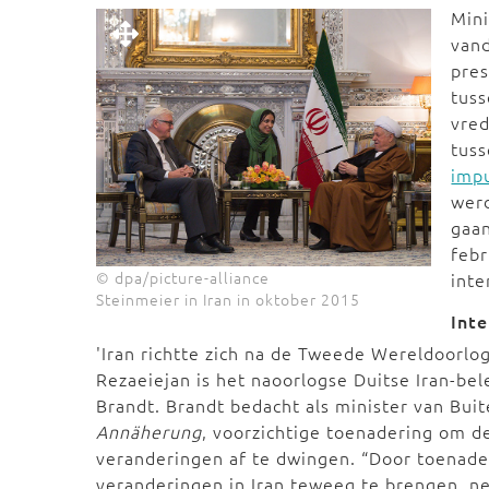
Mini
van
pre
tuss
vre
tuss
imp
wer
gaan
febr
© dpa/picture-alliance
inte
Steinmeier in Iran in oktober 2015
Inte
'Iran richtte zich na de Tweede Wereldoorlo
Rezaeiejan is het naoorlogse Duitse Iran-be
Brandt. Brandt bedacht als minister van Bui
Annäherung
, voorzichtige toenadering om d
veranderingen af te dwingen. “Door toenad
veranderingen in Iran teweeg te brengen, net