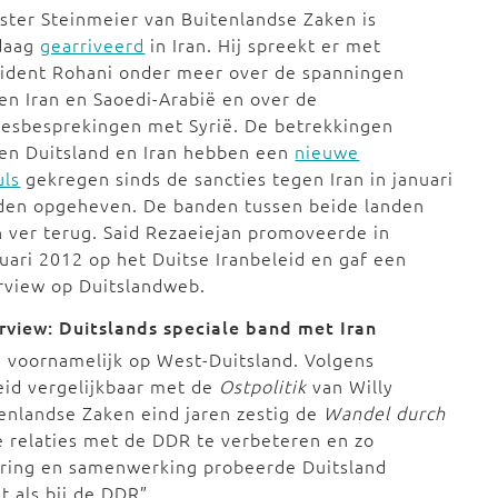
ster Steinmeier van Buitenlandse Zaken is
daag
gearriveerd
in Iran. Hij spreekt er met
sident Rohani onder meer over de spanningen
en Iran en Saoedi-Arabië en over de
desbesprekingen met Syrië. De betrekkingen
en Duitsland en Iran hebben een
nieuwe
uls
gekregen sinds de sancties tegen Iran in januari
den opgeheven. De banden tussen beide landen
 ver terug. Said Rezaeiejan promoveerde in
uari 2012 op het Duitse Iranbeleid en gaf een
rview op Duitslandweb.
rview: Duitslands speciale band met Iran
g voornamelijk op West-Duitsland. Volgens
leid vergelijkbaar met de
Ostpolitik
van Willy
tenlandse Zaken eind jaren zestig de
Wandel durch
e relaties met de DDR te verbeteren en zo
ering en samenwerking probeerde Duitsland
 als bij de DDR”.