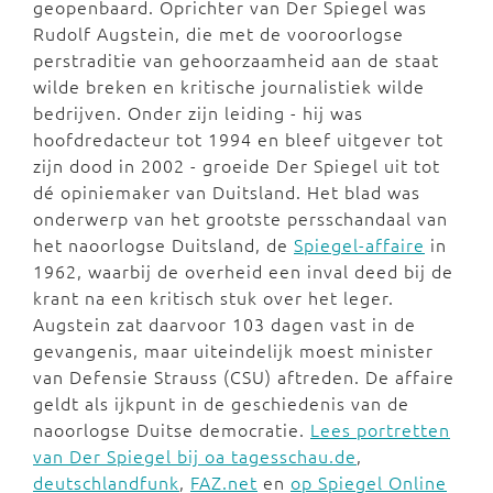
geopenbaard. Oprichter van Der Spiegel was
Rudolf Augstein, die met de vooroorlogse
perstraditie van gehoorzaamheid aan de staat
wilde breken en kritische journalistiek wilde
bedrijven. Onder zijn leiding - hij was
hoofdredacteur tot 1994 en bleef uitgever tot
zijn dood in 2002 - groeide Der Spiegel uit tot
dé opiniemaker van Duitsland. Het blad was
onderwerp van het grootste persschandaal van
het naoorlogse Duitsland, de
Spiegel-affaire
in
1962, waarbij de overheid een inval deed bij de
krant na een kritisch stuk over het leger.
Augstein zat daarvoor 103 dagen vast in de
gevangenis, maar uiteindelijk moest minister
van Defensie Strauss (CSU) aftreden. De affaire
geldt als ijkpunt in de geschiedenis van de
naoorlogse Duitse democratie.
Lees portretten
van Der Spiegel bij oa tagesschau.de
,
deutschlandfunk
,
FAZ.net
en
op Spiegel Online