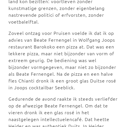
land kon bezitten: voortleven zonder
kunstmatige grenzen, zonder eigenbelang
nastrevende politici of erfvorsten, zonder
voetbalelftal.
Zoveel ontzag voor Pruisen voelde ik dat ik op
advies van Beate Fernengel in Wolfgang Joops
restaurant Barokoko een pizza at. Dat was een
lekkere pizza, maar niet bijzonder van vorm of
extreem geurig. De bediening was wel
bijzonder vormgegeven, maar niet zo bijzonder
als Beate Fernengel. Na de pizza en een halve
fles Chianti dronk ik een groot glas Duitse rosé
in Joops cocktailbar Seeblick.
Gedurende de avond raakte ik steeds verliefder
op de afwezige Beate Fernengel. Om dat te
vieren dronk ik een glas rosé in het
naastgelegen intellectuelencafé. Dat heette
Heider en was authentiek Duits. In Heider