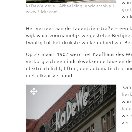
war
KaDeWe-gevel. Afbeelding: enric archivell,
grot
www.flickr.com
wink
Het verrees aan de Tauentzienstraße – een b
wijk waar voornamelijk welgestelde Berlijne
twintig tot het drukste winkelgebied van Ber
Op 27 maart 1907 werd het Kaufhaus des We
verborg zich een indrukwekkende luxe en de
elektrisch licht, liften, een automatisch br
met elkaar verbond.
Om 
her
ware
klee
wer
verr