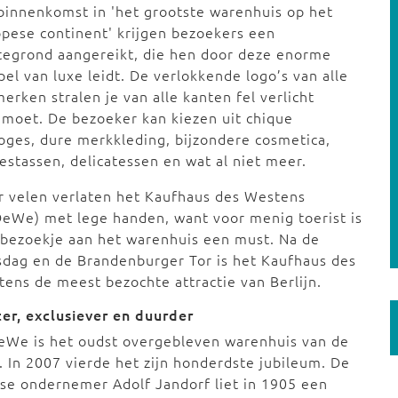
 binnenkomst in 'het grootste warenhuis op het
pese continent' krijgen bezoekers een
tegrond aangereikt, die hen door deze enorme
el van luxe leidt. De verlokkende logo’s van alle
erken stralen je van alle kanten fel verlicht
moet. De bezoeker kan kiezen uit chique
oges, dure merkkleding, bijzondere cosmetica,
stassen, delicatessen en wat al niet meer.
 velen verlaten het Kaufhaus des Westens
eWe) met lege handen, want voor menig toerist is
bezoekje aan het warenhuis een must. Na de
sdag en de Brandenburger Tor is het Kaufhaus des
ens de meest bezochte attractie van Berlijn.
er, exclusiever en duurder
eWe is het oudst overgebleven warenhuis van de
. In 2007 vierde het zijn honderdste jubileum. De
se ondernemer Adolf Jandorf liet in 1905 een