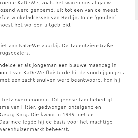
roeide KaDeWe, zoals het warenhuis al gauw
kozend werd genoemd, uit tot een van de meest
efde winkeladressen van Berlijn. In de ‘gouden’
 moest het worden uitgebreid.
niet aan KaDeWe voorbij. De Tauentzienstraße
rugsdealers.
handelde er als jongeman een blauwe maandag in
poort van KaDeWe fluisterde hij de voorbijgangers
t met een zacht snuiven werd beantwoord, kon hij
ietz overgenomen. Dit joodse familiebedrijf
name van Hitler, gedwongen onteigend en
Georg Karg. Die kwam in 1949 met de
 Daarmee legde hij de basis voor het machtige
 warenhuizenmarkt beheerst.