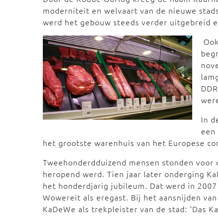
moderniteit en welvaart van de nieuwe stadsd
werd het gebouw steeds verder uitgebreid 
Ook
begr
nov
lam
DDR.
wer
In d
een 
het grootste warenhuis van het Europese co
Tweehonderdduizend mensen stonden voor de
heropend werd. Tien jaar later onderging Ka
het honderdjarig jubileum. Dat werd in 200
Wowereit als eregast. Bij het aansnijden van
KaDeWe als trekpleister van de stad: ‘Das Ka