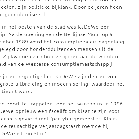
elen, zijn politieke bijklank. Door de jaren heen
en gemoderniseerd.
 in het oosten van de stad was KaDeWe een
ip. Na de opening van de Berlijnse Muur op 9
ember 1989 werd het consumptiepaleis dagenlang
gelegd door honderdduizenden mensen uit de
 Zij kwamen zich hier vergapen aan de wondere
eld van de Westerse consumptiemaatschappij.
e jaren negentig sloot KaDeWe zijn deuren voor
grote uitbreiding en modernisering, waardoor het
ntinent werd.
 poort te trappelen toen het warenhuis in 1996
DeWe opnieuw een facelift om klaar te zijn voor
7 groots gevierd met 'partyburgemeester' Klaus
 de reusachtige verjaardagstaart roemde hij
DeWe ist ein Star.’