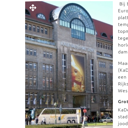
Bij
Euro
plat
temp
topm
tege
horl
dame
Maar
(KaD
een 
Rijk
West
Grot
KaD
stad
jood