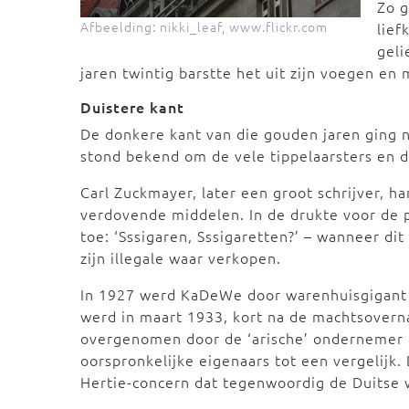
Zo g
Afbeelding: nikki_leaf, www.flickr.com
lief
geli
jaren twintig barstte het uit zijn voegen en
Duistere kant
De donkere kant van die gouden jaren ging 
stond bekend om de vele tippelaarsters en d
Carl Zuckmayer, later een groot schrijver, 
verdovende middelen. In de drukte voor de 
toe: ‘Sssigaren, Sssigaretten?’ – wanneer di
zijn illegale waar verkopen.
In 1927 werd KaDeWe door warenhuisgigant T
werd in maart 1933, kort na de machtsover
overgenomen door de ‘arische’ ondernemer 
oorspronkelijke eigenaars tot een vergelijk.
Hertie-concern dat tegenwoordig de Duitse