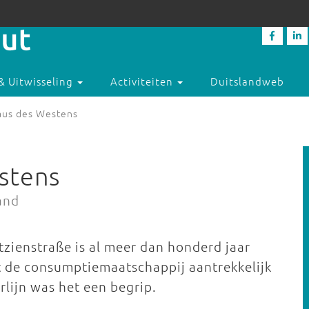
& Uitwisseling
Activiteiten
Duitslandweb
aus des Westens
stens
and
zienstraße is al meer dan honderd jaar
at de consumptiemaatschappij aantrekkelijk
lijn was het een begrip.