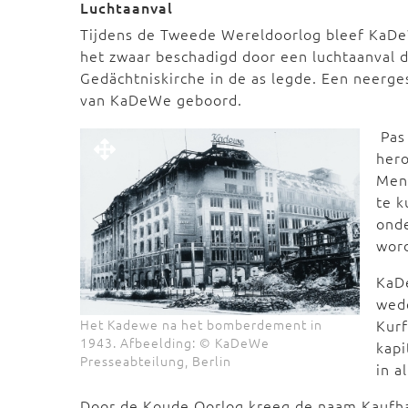
Luchtaanval
Tijdens de Tweede Wereldoorlog bleef KaD
het zwaar beschadigd door een luchtaanval d
Gedächtniskirche in de as legde. Een neerge
van KaDeWe geboord.
Pas
her
Men 
te k
onde
word
KaD
wed
Kur
Het Kadewe na het bomberdement in
1943. Afbeelding: © KaDeWe
kapi
Presseabteilung, Berlin
in a
Door de Koude Oorlog kreeg de naam Kaufha