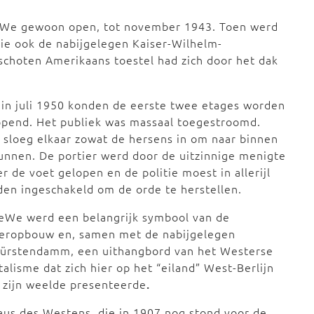
eWe gewoon open, tot november 1943. Toen werd
ie ook de nabijgelegen Kaiser-Wilhelm-
schoten Amerikaans toestel had zich door het dak
 in juli 1950 konden de eerste twee etages worden
opend. Het publiek was massaal toegestroomd.
sloeg elkaar zowat de hersens in om naar binnen
unnen. De portier werd door de uitzinnige menigte
r de voet gelopen en de politie moest in allerijl
en ingeschakeld om de orde te herstellen.
eWe werd een belangrijk symbool van de
eropbouw en, samen met de nabijgelegen
fürstendamm, een uithangbord van het Westerse
talisme dat zich hier op het “eiland” West-Berlijn
l zijn weelde presenteerde
.
us des Westens, die in 1907 nog stond voor de