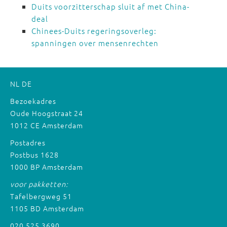
Duits voorzitterschap sluit af met China-
deal
Chinees-Duits regeringsoverleg:
spanningen over mensenrechten
NL
DE
Bezoekadres
Oude Hoogstraat 24
1012 CE Amsterdam
Postadres
Postbus 1628
1000 BP Amsterdam
voor pakketten:
Tafelbergweg 51
1105 BD Amsterdam
020 525 3690