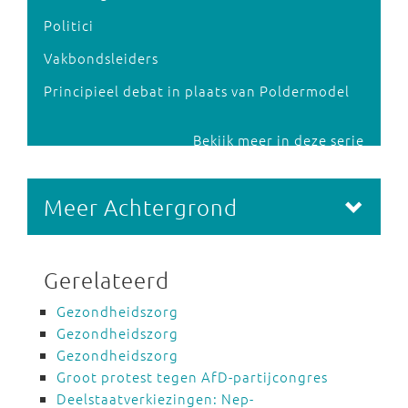
Politici
Vakbondsleiders
Principieel debat in plaats van Poldermodel
Bekijk meer in deze serie
Meer Achtergrond
Gerelateerd
Gezondheidszorg
Gezondheidszorg
Gezondheidszorg
Groot protest tegen AfD-partijcongres
Deelstaatverkiezingen: Nep-