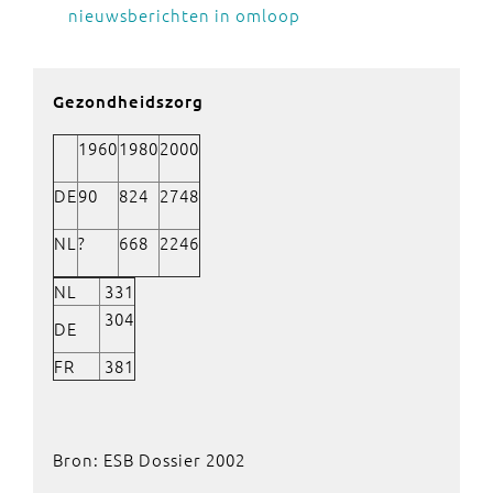
nieuwsberichten in omloop
Gezondheidszorg
1960
1980
2000
DE
90
824
2748
NL
?
668
2246
NL
331
304
DE
FR
381
Bron: ESB Dossier 2002