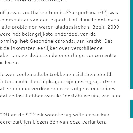
sof je van voetbal en tennis één sport maakt”, was
 commentaar van een expert. Het duurde ook even
 alle problemen waren gladgestreken. Begin 2009
werd het belangrijkste onderdeel van de
orming, het Gezondheidsfonds, van kracht. Dat
 de inkomsten eerlijker over verschillende
ekeraars verdelen en de onderlinge concurrentie
orderen.
dusver voelen alle betrokkenen zich benadeeld.
ënten omdat hun bijdragen zijn gestegen, artsen
at ze minder verdienen nu ze volgens een nieuw
at ze last hebben van de “destabilisering van hun
 CDU en de SPD elk weer terug willen naar hun
ndere partijen kiezen één van deze varianten.