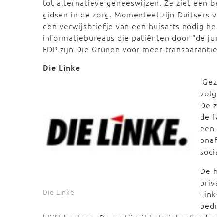
tot alternatieve geneeswijzen. Ze ziet een b
gidsen in de zorg. Momenteel zijn Duitsers v
een verwijsbriefje van een huisarts nodig h
informatiebureaus die patiënten door “de ju
FDP zijn Die Grünen voor meer transparantie
Die Linke
Gez
volg
De z
de f
een 
onaf
soci
De h
priv
Die Linke
Link
bedr