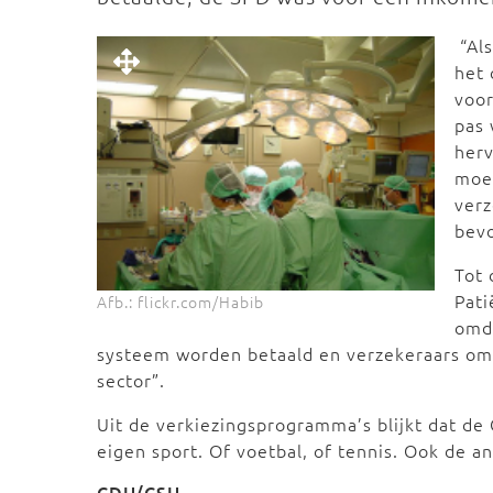
“Al
het
voor
pas 
herv
moet
verz
bev
Tot 
Pati
Afb.: flickr.com/Habib
omd
systeem worden betaald en verzekeraars omd
sector”.
Uit de verkiezingsprogramma’s blijkt dat de
eigen sport. Of voetbal, of tennis. Ook de a
CDU/CSU