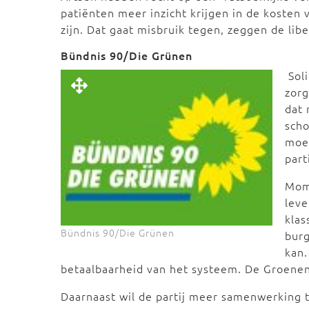
patiënten meer inzicht krijgen in de kosten
zijn. Dat gaat misbruik tegen, zeggen de libe
Bündnis 90/Die Grünen
Sol
zorg
dat 
scho
moet
part
Mom
leve
kla
Bündnis 90/Die Grünen
burg
kan.
betaalbaarheid van het systeem. De Groenen
Daarnaast wil de partij meer samenwerking