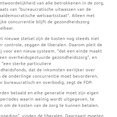
ntwoordelijkheid van alle betrokkenen in de zorg,
laats van “bureaucratische uitwassen van de
aaldemocratische welvaartsstaat”. Alleen met
ijke concurrentie blijft de gezondheidszorg
albaar.
et nieuwe stelsel zijn de kosten nog steeds niet
r controle, zeggen de liberalen. Daarom pleit de
ij voor een nieuw systeem, “dat een einde maakt
 een overheidsgestuurde gezondheidszorg”, en
 “een sterke particuliere
dheidsfonds, dat de inkomsten eerlijker over
n de onderlinge concurrentie moet bevorderen,
ar bureaucratisch en overbodig, zegt de FDP.
rden betaald en elke generatie moet zijn eigen
n periodes waarin weinig wordt uitgegeven, te
en om de kosten van de zorg te kunnen betalen.
rgoeding”, vinden de liberalen. Daarnaast moeten