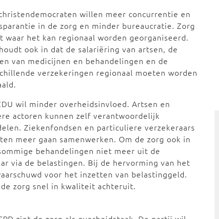
christendemocraten willen meer concurrentie en
sparantie in de zorg en minder bureaucratie. Zorg
 waar het kan regionaal worden georganiseerd.
houdt ook in dat de salariëring van artsen, de
en van medicijnen en behandelingen en de
chillende verzekeringen regionaal moeten worden
ald.
DU wil minder overheidsinvloed. Artsen en
re actoren kunnen zelf verantwoordelijk
elen. Ziekenfondsen en particuliere verzekeraars
ten meer gaan samenwerken. Om de zorg ook in
sommige behandelingen niet meer uit de
r via de belastingen. Bij de hervorming van het
waarschuwd voor het inzetten van belastinggeld.
e zorg snel in kwaliteit achteruit.
SPD ziet de zorg als overheidstaak. De partij wil