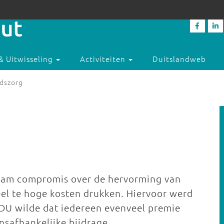
& Uitwisseling
Activiteiten
Duitslandweb
dszorg
aam compromis over de hervorming van
el te hoge kosten drukken. Hiervoor werd
DU wilde dat iedereen evenveel premie
nsafhankelijke bijdrage.