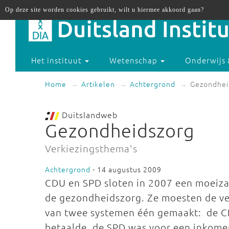
Op deze site worden cookies gebruikt, wilt u hiermee akkoord gaan?
Het instituut
Wetenschap
Onderwijs 
Home
Artikelen
Achtergrond
Gezondhei
Duitslandweb
Gezondheidszorg
Verkiezingsthema's
Achtergrond
- 14 augustus 2009
CDU en SPD sloten in 2007 een moeiz
de gezondheidszorg. Ze moesten de ve
van twee systemen één gemaakt: de C
betaalde, de SPD was voor een inkome