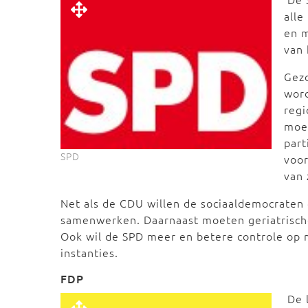
alle
en m
van 
Gez
wor
regi
moet
part
SPD
voor
van
Net als de CDU willen de sociaaldemocraten d
samenwerken. Daarnaast moeten geriatrische 
Ook wil de SPD meer en betere controle op 
instanties.
FDP
De 