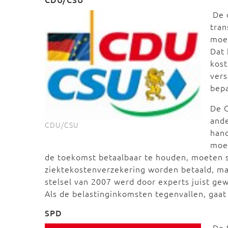
De 
tran
moet
Dat 
kost
vers
bepa
De C
ande
CDU/CSU
hand
moe
de toekomst betaalbaar te houden, moeten 
ziektekostenverzekering worden betaald, maa
stelsel van 2007 werd door experts juist ge
Als de belastinginkomsten tegenvallen, gaat d
SPD
De 