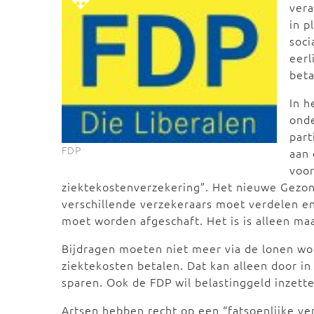
vera
in p
soci
eerl
beta
In h
onde
part
FDP
aan
voor
ziektekostenverzekering”. Het nieuwe Gezon
verschillende verzekeraars moet verdelen e
moet worden afgeschaft. Het is is alleen ma
Bijdragen moeten niet meer via de lonen wo
ziektekosten betalen. Dat kan alleen door i
sparen. Ook de FDP wil belastinggeld inzett
Artsen hebben recht op een “fatsoenlijke ve