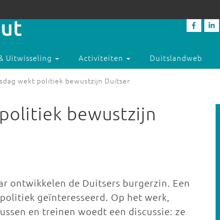
& Uitwisseling
Activiteiten
Duitslandweb
sdag wekt politiek bewustzijn Duitser
politiek bewustzijn
ar ontwikkelen de Duitsers burgerzin. Een
politiek geïnteresseerd. Op het werk,
bussen en treinen woedt een discussie: ze