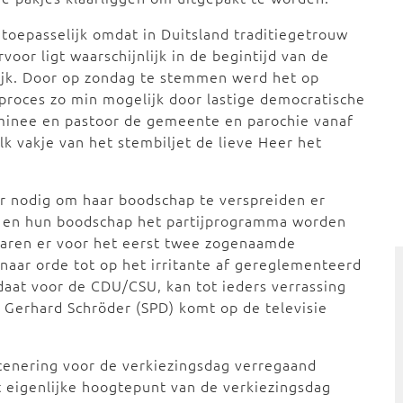
 toepasselijk omdat in Duitsland traditiegetrouw
or ligt waarschijnlijk in de begintijd van de
rrijk. Door op zondag te stemmen werd het op
eproces zo min mogelijk door lastige democratische
inee en pastoor de gemeente en parochie vanaf
k vakje van het stembiljet de lieve Heer het
er nodig om haar boodschap te verspreiden er
tici en hun boodschap het partijprogramma worden
 waren er voor het eerst twee zogenaamde
 naar orde tot op het irritante af gereglementeerd
daat voor de CDU/CSU, kan tot ieders verrassing
n Gerhard Schröder (SPD) komt op de televisie
cenering voor de verkiezingsdag verregaand
 eigenlijke hoogtepunt van de verkiezingsdag