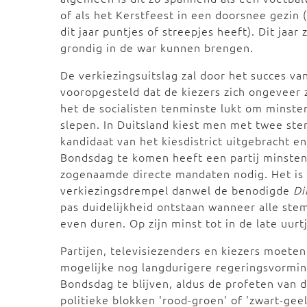
of als het Kerstfeest in een doorsnee gezin 
dit jaar puntjes of streepjes heeft). Dit jaa
grondig in de war kunnen brengen.
De verkiezingsuitslag zal door het succes v
vooropgesteld dat de kiezers zich ongeveer 
het de socialisten tenminste lukt om minst
slepen. In Duitsland kiest men met twee st
kandidaat van het kiesdistrict uitgebracht e
Bondsdag te komen heeft een partij minstens
zogenaamde directe mandaten nodig. Het is n
verkiezingsdrempel danwel de benodigde
Di
pas duidelijkheid ontstaan wanneer alle ste
even duren. Op zijn minst tot in de late uurt
Partijen, televisiezenders en kiezers moeten
mogelijke nog langdurigere regeringsvorming
Bondsdag te blijven, aldus de profeten van 
politieke blokken 'rood-groen' of 'zwart-gee