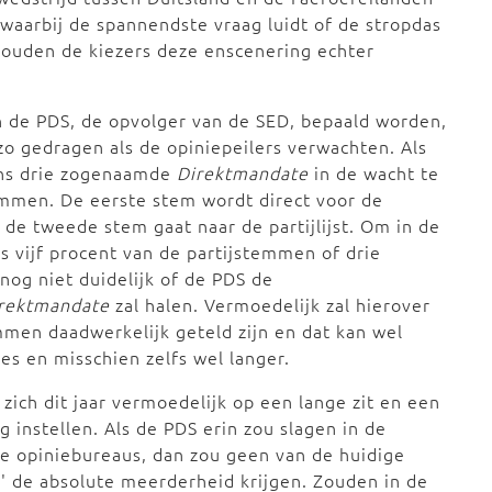
(waarbij de spannendste vraag luidt of de stropdas
r zouden de kiezers deze enscenering echter
an de PDS, de opvolger van de SED, bepaald worden,
zo gedragen als de opiniepeilers verwachten. Als
ens drie zogenaamde
Direktmandate
in de wacht te
emmen. De eerste stem wordt direct voor de
n de tweede stem gaat naar de partijlijst. Om in de
 vijf procent van de partijstemmen of drie
og niet duidelijk of de PDS de
rektmandate
zal halen. Vermoedelijk zal hierover
mmen daadwerkelijk geteld zijn en dat kan wel
jes en misschien zelfs wel langer.
 zich dit jaar vermoedelijk op een lange zit en een
 instellen. Als de PDS erin zou slagen in de
de opiniebureaus, dan zou geen van de huidige
l' de absolute meerderheid krijgen. Zouden in de