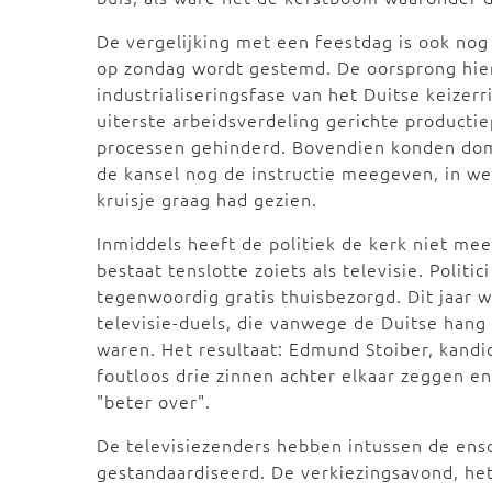
De vergelijking met een feestdag is ook nog
op zondag wordt gestemd. De oorsprong hiervo
industrialiseringsfase van het Duitse keize
uiterste arbeidsverdeling gerichte producti
processen gehinderd. Bovendien konden dom
de kansel nog de instructie meegeven, in wel
kruisje graag had gezien.
Inmiddels heeft de politiek de kerk niet me
bestaat tenslotte zoiets als televisie. Poli
tegenwoordig gratis thuisbezorgd. Dit jaar
televisie-duels, die vanwege de Duitse hang
waren. Het resultaat: Edmund Stoiber, kandi
foutloos drie zinnen achter elkaar zeggen e
"beter over".
De televisiezenders hebben intussen de ens
gestandaardiseerd. De verkiezingsavond, het