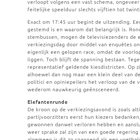
verloopt volgens een vast schema, ongeveer z
feitelijke speelduur slechts vijftien tot twin
Exact om 17:45 uur begint de uitzending. Een
gestemd is en waarom dat belangrijk is. Ron
stembussen, mogen de televisiezenders de e
verkiezingsdag door middel van enquêtes ond
eigenlijk een gelopen race, omdat de voorlop
liggen. Toch blijft de spanning bestaan. Teg
representatief geldende kiesdistricten. Op zi
alhoewel dan nog maar een klein deel van d
politici en opiniepeilers het verloop van de
wederom nauwkeurig geënsceneerd.
Elefantenrunde
De kroon op de verkiezingsavond is zoals a
partijvoorzitters eerst hun kiezers bedanke
gewonnen danwel verloren hebben en aanslu
weer sprake zal zijn van een goede regering
algemeen is dit zo spannend als een voetbal