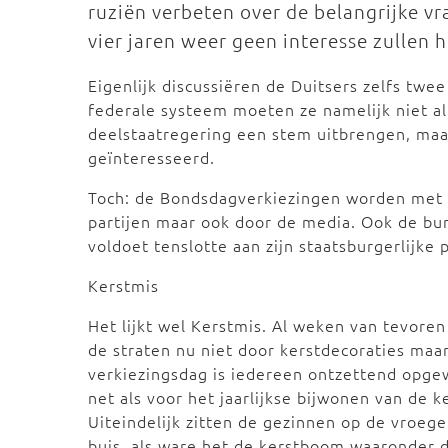
ruziën verbeten over de belangrijke vr
vier jaren weer geen interesse zullen 
Eigenlijk discussiëren de Duitsers zelfs twe
federale systeem moeten ze namelijk niet a
deelstaatregering een stem uitbrengen, maar
geïnteresseerd.
Toch: de Bondsdagverkiezingen worden met mi
partijen maar ook door de media. Ook de bur
voldoet tenslotte aan zijn staatsburgerlijke 
Kerstmis
Het lijkt wel Kerstmis. Al weken van tevore
de straten nu niet door kerstdecoraties maar
verkiezingsdag is iedereen ontzettend opge
net als voor het jaarlijkse bijwonen van de 
Uiteindelijk zitten de gezinnen op de vroeg
buis, als ware het de kerstboom waaronder d