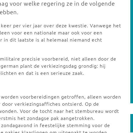
aag voor welke regering ze in de volgende
hebben.
e keer per vier jaar over deze kwestie. Vanwege het
lleen voor een nationale maar ook voor een
 in dit laatste is al helemaal niemand echt
litaire precisie voorbereid, niet alleen door de
german plant de verkiezingsdag grondig: hij
plichten en dat is een serieuze zaak.
n worden voorbereidingen getroffen, alleen worden
 door verkiezingsaffiches ontsierd. Op de
wonden. Voor de tocht naar het stembureau wordt
kerstmis het zondagse pak aangetrokken.
e zondagavond in feestelijke stemming voor de
e pakjes klaarliggen om uitgepakt te worden.