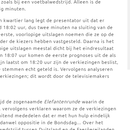
oals bij een voetbalwedstrijd. Alleen is de
tig minuten.
 kwartier lang legt de presentator uit dat er
d 18:02 uur, dus twee minuten na sluiting van de
erste, voorlopige uitslagen noemen die ze op de
er de kiezers hebben vastgesteld. Daarna is het
ige uitslagen meestal dicht bij het eindresultaat
en 18:07 uur komen de eerste prognoses uit de als
jn laatst om 18:20 uur zijn de verkiezingen beslist,
e stemmen echt geteld is. Vervolgens analyseren
 verkiezingen; dit wordt door de televisiemakers
ltijd de zogenaamde
Elefantenrunde
waarin de
n, vervolgens verklaren waarom ze de verkiezingen
itend mededelen dat er met hun hulp eindelijk
 danwel oppositie in de Bondsdag... Over het
wedstrijd tussen Duitsland en de Faeröereilanden