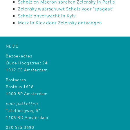
Scholz en Macron spreken Zelensky in Parijs
Zelensky waarschuwt Scholz voor 'spagaat'
Scholz onverwacht in Kyiv
Merz in Kiev door Zelensky ontvangen
NL
DE
Bezoekadres
Oude Hoogstraat 24
1012 CE Amsterdam
Postadres
Postbus 1628
1000 BP Amsterdam
voor pakketten:
Tafelbergweg 51
1105 BD Amsterdam
020 525 3690