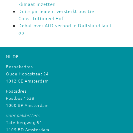
klimaat inzetten
Duits parlement versterkt positie
Constitutioneel Hof
Debat over AfD-verbod in Duitsland laait
op
NL
DE
Bezoekadres
Oude Hoogstraat 24
1012 CE Amsterdam
Postadres
Postbus 1628
1000 BP Amsterdam
voor pakketten:
Tafelbergweg 51
1105 BD Amsterdam