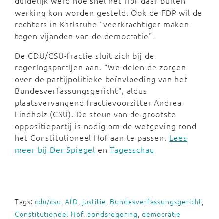
duidelijk werd hoe snel het Hof daar buiten
werking kon worden gesteld. Ook de FDP wil de
rechters in Karlsruhe "veerkrachtiger maken
tegen vijanden van de democratie".
De CDU/CSU-fractie sluit zich bij de
regeringspartijen aan. "We delen de zorgen
over de partijpolitieke beïnvloeding van het
Bundesverfassungsgericht", aldus
plaatsvervangend fractievoorzitter Andrea
Lindholz (CSU). De steun van de grootste
oppositiepartij is nodig om de wetgeving rond
het Constitutioneel Hof aan te passen.
Lees
meer bij Der Spiegel
en
Tagesschau
Tags:
cdu/csu
,
AfD
,
justitie
,
Bundesverfassungsgericht
,
Constitutioneel Hof
,
bondsregering
,
democratie