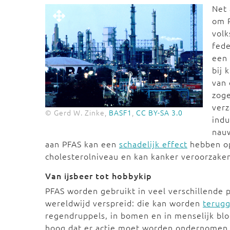
Net 
om P
vol
fede
ee
bij 
van
zog
verz
© Gerd W. Zinke,
BASF1
,
CC BY-SA 3.0
indu
nauw
aan PFAS kan een
schadelijk effect
hebben op
cholesterolniveau en kan kanker veroorzake
Van ijsbeer tot hobbykip
PFAS worden gebruikt in veel verschillende 
wereldwijd verspreid: die kan worden
terug
regendruppels, in bomen en in menselijk blo
hoog dat er actie moet worden ondernomen, 