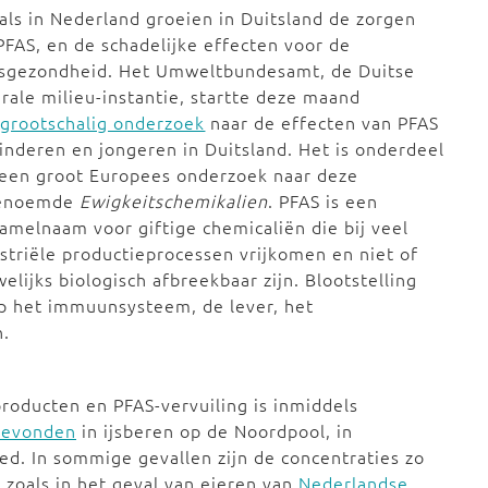
als in Nederland groeien in Duitsland de zorgen
FAS, en de schadelijke effecten voor de
ksgezondheid. Het Umweltbundesamt, de Duitse
rale milieu-instantie, startte deze maand
n
grootschalig onderzoek
naar de effecten van PFAS
kinderen en jongeren in Duitsland. Het is onderdeel
 een groot Europees onderzoek naar deze
enoemde
Ewigkeitschemikalien
. PFAS is een
amelnaam voor giftige chemicaliën die bij veel
striële productieprocessen vrijkomen en niet of
elijks biologisch afbreekbaar zijn. Blootstelling
 het immuunsysteem, de lever, het
n.
producten en PFAS-vervuiling is inmiddels
gevonden
in ijsberen op de Noordpool, in
ed. In sommige gevallen zijn de concentraties zo
zoals in het geval van eieren van
Nederlandse