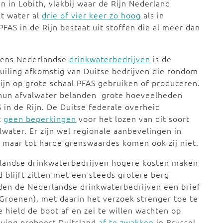
n in Lobith, vlakbij waar de Rijn Nederland
et water al
drie of vier keer zo hoog
als in
FAS in de Rijn bestaat uit stoffen die al meer dan
gens Nederlandse
drinkwaterbedrijven
is de
uiling afkomstig van Duitse bedrijven die rondom
ijn op grote schaal PFAS gebruiken of produceren.
 hun afvalwater belanden grote hoeveelheden
 in de Rijn. De Duitse federale overheid
t
geen beperkingen
voor het lozen van dit soort
lwater. Er zijn wel regionale aanbevelingen in
, maar tot harde grenswaardes komen ook zij niet.
rlandse drinkwaterbedrijven hogere kosten maken
 blijft zitten met een steeds grotere berg
rden de Nederlandse drinkwaterbedrijven een brief
(Groenen), met daarin het verzoek strenger toe te
 hield de boot af en zei te willen wachten op
eving probeert Duitsland
af te zwakken
in Brussel.