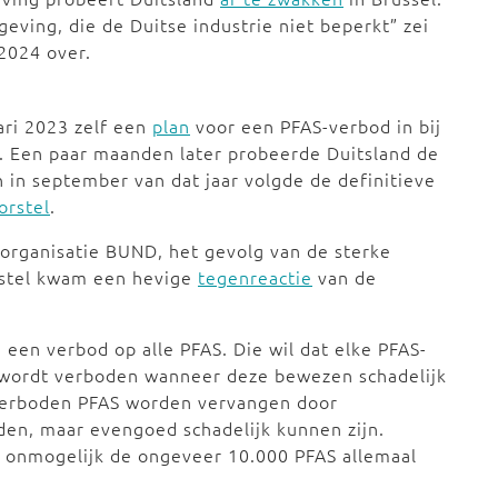
geving, die de Duitse industrie niet beperkt” zei
 2024 over.
ari 2023 zelf een
plan
voor een PFAS-verbod in bij
. Een paar maanden later probeerde Duitsland de
in september van dat jaar volgde de definitieve
orstel
.
urorganisatie BUND, het gevolg van de sterke
orstel kwam een hevige
tegenreactie
van de
 een verbod op alle PFAS. Die wil dat elke PFAS-
n wordt verboden wanneer deze bewezen schadelijk
el verboden PFAS worden vervangen door
oden, maar evengoed schadelijk kunnen zijn.
a onmogelijk de ongeveer 10.000 PFAS allemaal