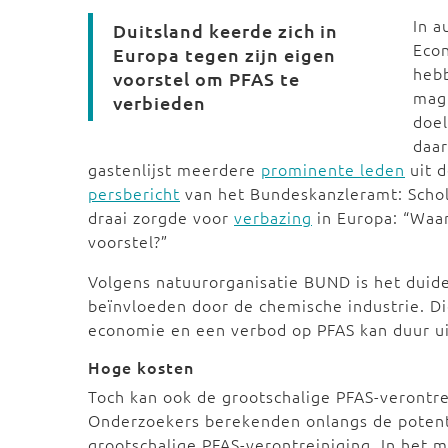
In a
Duitsland keerde zich in
Econ
Europa tegen zijn eigen
heb
voorstel om PFAS te
mag 
verbieden
doe
daar
gastenlijst meerdere
prominente leden
uit d
persbericht
van het Bundeskanzleramt: Scholz
draai zorgde voor
verbazing
in Europa: “Waar
voorstel?”
Volgens natuurorganisatie BUND is het duideli
beïnvloeden door de chemische industrie. Di
economie en een verbod op PFAS kan duur u
Hoge kosten
Toch kan ook de grootschalige PFAS-verontre
Onderzoekers berekenden onlangs de potenti
grootschalige PFAS-verontreiniging. In het 