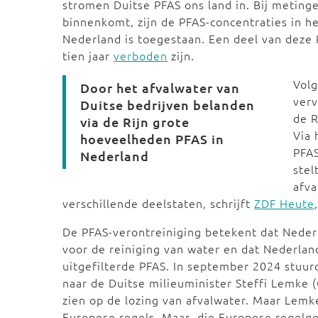
stromen Duitse PFAS ons land in. Bij metinge
binnenkomt, zijn de PFAS-concentraties in h
Nederland is toegestaan. Een deel van deze P
tien jaar
verboden
zijn.
Vol
Door het afvalwater van
verv
Duitse bedrijven belanden
de R
via de Rijn grote
Via
hoeveelheden PFAS in
PFAS
Nederland
stel
afva
verschillende deelstaten, schrijft
ZDF Heute
De PFAS-verontreiniging betekent dat Nede
voor de reiniging van water en dat Nederland
uitgefilterde PFAS. In september 2024 stuu
naar de Duitse milieuminister Steffi Lemke 
zien op de lozing van afvalwater. Maar Lemke
Europese regels. Maar die Europese regelg