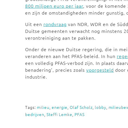
800 miljoen euro per jaar
, voor de komende 
en zijn de omstandigheden minder gunstig, 
Uit een
rondvraag
van NDR, WDR en de Süddeu
Duitse gemeenten verwacht nog minstens 2
verontreiniging aan te pakken.
Onder de nieuwe Duitse regering, die in mei 
veranderen aan het PFAS-beleid. In hun
rege
een volledig PFAS-verbod zijn. In plaats daa
benadering’, precies zoals
voorgesteld
door 
industrie.
Tags:
milieu
,
energie
,
Olaf Scholz
,
lobby
,
milieube
bedrijven
,
Steffi Lemke
,
PFAS