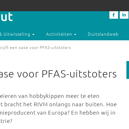
& Uitwisseling
Activiteiten
Duitslandweb
blijft een oase voor PFAS-uitstoters
oase voor PFAS-uitstoters
eieren van hobbykippen meer te eten
 bracht het RIVM onlangs naar buiten. Hoe
emieproducent van Europa? En hebben wij in
trie?