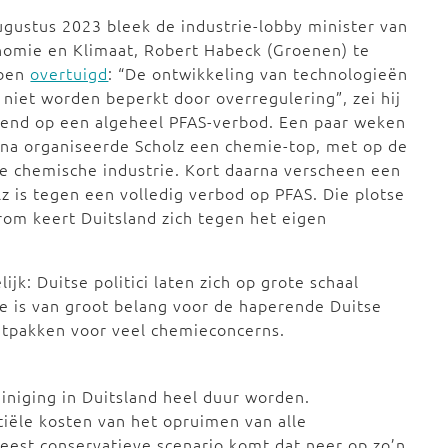
ugustus 2023 bleek de industrie-lobby minister van
omie en Klimaat, Robert Habeck (Groenen) te
ben
overtuigd
: “De ontwikkeling van technologieën
niet worden beperkt door overregulering”, zei hij
lend op een algeheel PFAS-verbod. Een paar weken
na organiseerde Scholz een chemie-top, met op de
e chemische industrie. Kort daarna verscheen een
 is tegen een volledig verbod op PFAS. Die plotse
om keert Duitsland zich tegen het eigen
jk: Duitse politici laten zich op grote schaal
e is van groot belang voor de haperende Duitse
itpakken voor veel chemieconcerns.
iniging in Duitsland heel duur worden.
ële kosten van het opruimen van alle
meest conservatieve scenario komt dat neer op zo’n