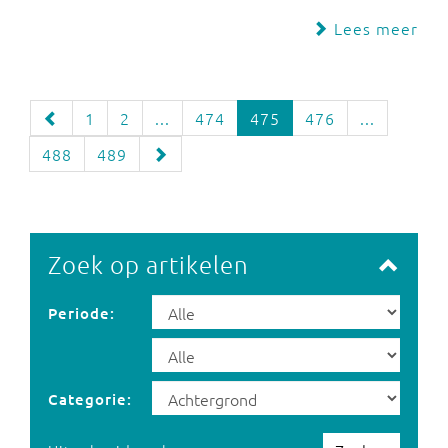
Lees meer
1
2
...
474
475
476
...
488
489
Zoek op artikelen
Periode:
Categorie: