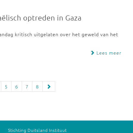
raëlisch optreden in Gaza
andag kritisch uitgelaten over het geweld van het
Lees meer
5
6
7
8
Stichting Duitsland Instituut