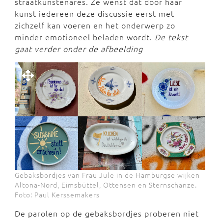
straatkunstenares. Ze wenst dat door haar
kunst iedereen deze discussie eerst met
zichzelf kan voeren en het onderwerp zo
minder emotioneel beladen wordt.
De tekst
gaat verder onder de afbeelding
Gebaksbordjes van Frau Jule in de Hamburgse wijken
Altona-Nord, Eimsbüttel, Ottensen en Sternschanze.
Foto: Paul Kerssemakers
De parolen op de gebaksbordjes proberen niet