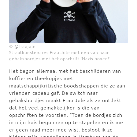
© @fraujule
Straatkunstenares Frau Jule met een van haar
gebaksbordjes met het opschrift ‘Nazis boxen!’
Het begon allemaal met het beschilderen van
koffie- en theekopjes met
maatschappijkritische boodschappen die ze aan
vrienden cadeau gaf. De switch naar
gebaksbordjes maakt Frau Jule als ze ontdekt
dat het veel gemakkelijker is die van
opschriften te voorzien. “Toen de bordjes zich
in mijn huis begonnen op te stapelen en ik me
er geen raad meer mee wist, besloot ik ze
tijdens mijn wandelingen in Hamburg aan de