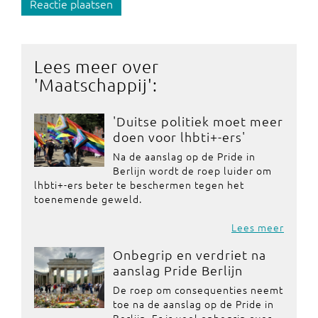
Reactie plaatsen
Lees meer over
'
Maatschappij
':
'Duitse politiek moet meer
doen voor lhbti+-ers'
Na de aanslag op de Pride in
Berlijn wordt de roep luider om
lhbti+-ers beter te beschermen tegen het
toenemende geweld.
Lees meer
Onbegrip en verdriet na
aanslag Pride Berlijn
De roep om consequenties neemt
toe na de aanslag op de Pride in
Berlijn. Er is veel onbegrip over