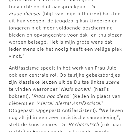
toevluchtsoord of aanspreekpunt. De
Frauenhäuser
(blijf-van-mijn-lijfhuizen) barsten
uit hun voegen, de jeugdzorg kan kinderen en
jongeren niet meer voldoende bescherming
bieden en opvangcentra voor dak- en thuislozen
worden belaagd. Het is mijn grote wens dat
ieder mens die het nodig heeft een veilige plek
vindt.”
Antifascisme speelt in het werk van Frau Jule
ook een centrale rol. Op talrijke gebaksbordjes
zijn klassieke leuzen uit de Duitse linkse
scene
te vinden waaronder ‘
Nazis boxen!
’ (Nazi’s
boksen!), ‘
Riots not diets
!’ (Rellen in plaats van
diëten!) en
‘Alerta! Alerta! Antifascista!’
(Opgepast! Opgepast! Antifascisten!). “We leven
nog altijd in een zeer racistische samenleving”,
stelt de kunstenares. De
Rechtsrutsch
(ruk naar
rechts) in Europa en de rest van de wereld