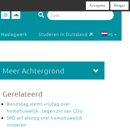
Accepteer
Weiger
Naslagwerk
Studeren in Duitsland
NL
Meer Achtergrond
Gerelateerd
Bondsdag stemt vrijdag over
homohuwelijk - tegen zin van CDU
SPD wil alsnog snel homohuwelijk
invoeren