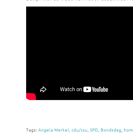
Tags:
Angela Merkel
,
cdu/csu
,
SPD
,
Bondsdag
,
hom