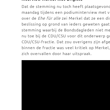
Dat de stemming nu toch heeft plaatsgevond
maandag tijdens
een podiuminterview met vr
over de
Ehe für alle
zei Merkel dat ze een dis
beslissing op grond van ieders geweten gaa
stemming waarbij de Bondsdagleden niet meer
nu toe bij de CDU/CSU voor dit onderwerp go
CDU/CSU-fractie. Dat zou overigens zijn af
b
innen de fractie was veel kritiek op Merke
zich overvallen door haar uitspraak.