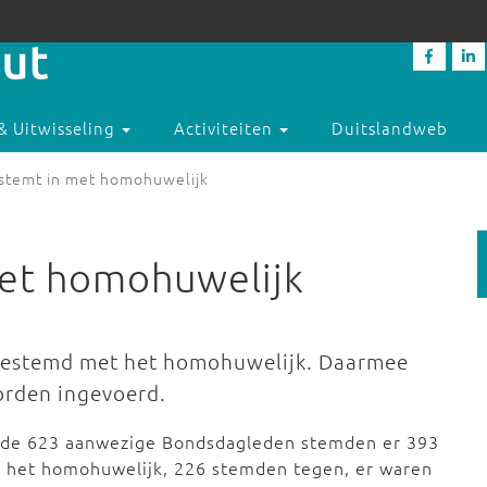
& Uitwisseling
Activiteiten
Duitslandweb
stemt in met homohuwelijk
et homohuwelijk
g
gestemd met het homohuwelijk. Daarmee
worden ingevoerd.
 de 623 aanwezige Bondsdagleden stemden er 393
r het homohuwelijk, 226 stemden tegen, er waren