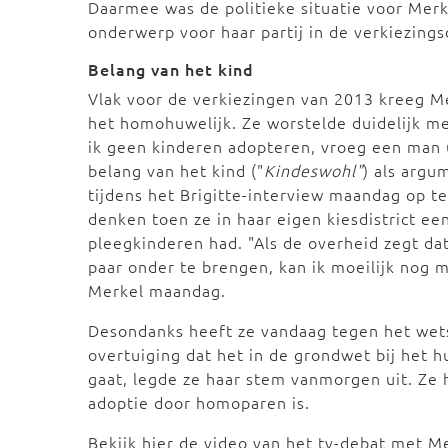
Daarmee was de politieke situatie voor Mer
onderwerp voor haar partij in de verkiezin
Belang van het kind
Vlak voor de verkiezingen van 2013 kreeg Me
het homohuwelijk. Ze worstelde duidelijk 
ik geen kinderen adopteren, vroeg een man u
belang van het kind ("
Kindeswohl"
) als arg
tijdens het Brigitte-interview maandag op te
denken toen ze in haar eigen kiesdistrict ee
pleegkinderen had. "Als de overheid zegt da
paar onder te brengen, kan ik moeilijk nog 
Merkel maandag.
Desondanks heeft ze vandaag tegen het wet
overtuiging dat het in de grondwet bij het 
gaat, legde ze haar stem vanmorgen uit. Ze 
adoptie door homoparen is.
Bekijk hier de video van het tv-debat met M