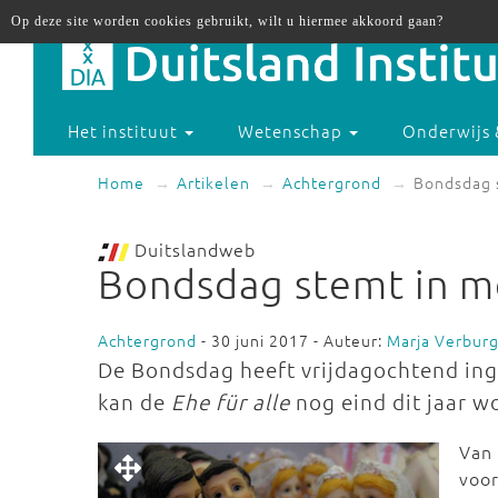
Op deze site worden cookies gebruikt, wilt u hiermee akkoord gaan?
Het instituut
Wetenschap
Onderwijs 
Home
Artikelen
Achtergrond
Bondsdag 
Duitslandweb
Bondsdag stemt in m
Achtergrond
- 30 juni 2017 - Auteur:
Marja Verbur
De Bondsdag heeft vrijdagochtend in
kan de
Ehe für alle
nog eind dit jaar 
Van
voo