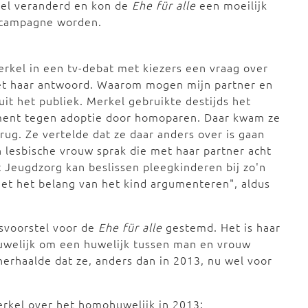
kel veranderd en kon de
Ehe für alle
een moeilijk
gscampagne worden.
rkel in een tv-debat met kiezers een vraag over
met haar antwoord. Waarom mogen mijn partner en
it het publiek. Merkel gebruikte destijds het
ument tegen adoptie door homoparen. Daar kwam ze
rug. Ze vertelde dat ze daar anders over is gaan
n lesbische vrouw sprak die met haar partner acht
t Jeugdzorg kan beslissen pleegkinderen bij zo'n
met het belang van het kind argumenteren", aldus
svoorstel voor de
Ehe für alle
gestemd. Het is haar
huwelijk om een huwelijk tussen man en vrouw
herhaalde dat ze, anders dan in 2013, nu wel voor
erkel over het homohuwelijk in 2013: