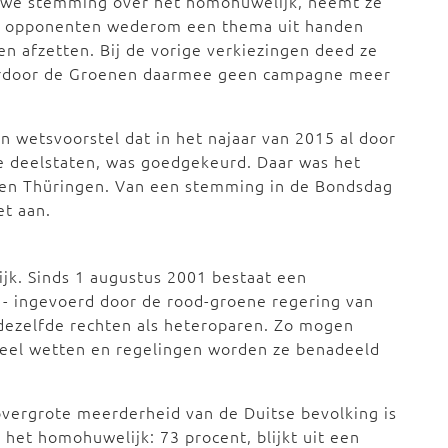
uwe stemming over het homohuwelijk, neemt ze
r opponenten wederom een thema uit handen
 afzetten. Bij de vorige verkiezingen deed ze
rdoor de Groenen daarmee geen campagne meer
 wetsvoorstel dat in het najaar van 2015 al door
e deelstaten, was goedgekeurd. Daar was het
s en Thüringen. Van een stemming in de Bondsdag
et aan.
jk. Sinds 1 augustus 2001 bestaat een
- ingevoerd door de rood-groene regering van
 dezelfde rechten als heteroparen. Zo mogen
eel wetten en regelingen worden ze benadeeld
vergrote meerderheid van de Duitse bevolking is
 het homohuwelijk: 73 procent, blijkt uit een