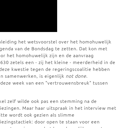
nleiding het wetsvoorstel over het homohuwelijk
agenda van de Bondsdag te zetten. Dat kon met
oor het homohuwelijk zijn en de aanvraag
0 zetels een - zij het kleine - meerderheid in de
deze kwestie tegen de regeringscoalitie hebben
an samenwerken, is eigenlijk
not done
.
r deze week van een "vertrouwensbreuk" tussen
el zelf wilde ook pas een stemming na de
kiezingen.
Maar haar uitspraak in het interview met
itte wordt ook gezien als slimme
iezingstactiek: door open te staan voor een