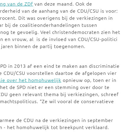
ing van de ZDf
van deze maand. Ook de
rderheid van de aanhang van de CDU/CSU is voor:
rocent. Dit was overigens bij de verkiezingen in
ar bij de coalitieonderhandelingen tussen
nog te gevoelig.
Veel christendemocraten zien het
an en vrouw
, al is
de invloed van CDU/CSU-politici
 jaren
binnen de partij
toegenomen.
PD in 2013 af een eind te maken aan discriminatie
e CDU/CSU voorstellen daartoe de afgelopen vier
sie over het hom
ohuwelijk
opnieuw op, toen er in
 het de SPD niet er een stemming over door te
CDU geen relevant thema bij verkiezingen, schreef
machtspoliticus. “Ze wil vooral de conservatieve
aarmee de CDU na de verkiezingen in september
n - het homohuwelijk tot breekpunt verklaard.