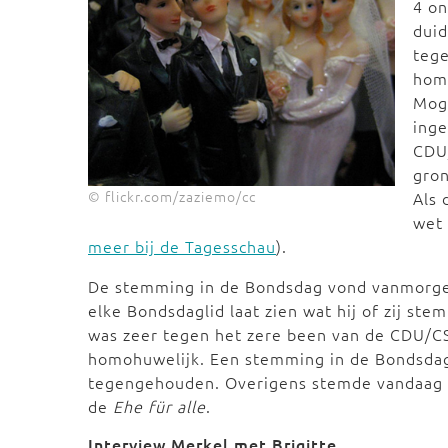
4 o
duid
tege
homo
Moge
inge
CDU/
gro
© flickr.com/zaziemo/cc
Als 
wet 
meer bij de Tagesschau
).
De stemming in de Bondsdag vond vanmorgen 
elke Bondsdaglid laat zien wat hij of zij st
was zeer tegen het zere been van de CDU/CS
homohuwelijk. Een stemming in de Bondsdag 
tegengehouden. Overigens stemde vandaag b
de
Ehe für alle
.
Interview Merkel met Brigitte