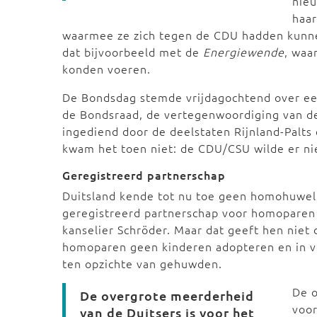
nie
haa
waarmee ze zich tegen de CDU hadden kunnen
dat bijvoorbeeld met de
Energiewende
, waa
konden voeren.
De Bondsdag stemde vrijdagochtend over een
de Bondsraad, de vertegenwoordiging van d
ingediend door de deelstaten Rijnland-Palt
kwam het toen niet: de CDU/CSU wilde er ni
Geregistreerd partnerschap
Duitsland kende tot nu toe geen homohuweli
geregistreerd partnerschap voor homoparen 
kanselier Schröder. Maar dat geeft hen niet
homoparen geen kinderen adopteren en in v
ten opzichte van gehuwden.
De o
De overgrote meerderheid
voor
van de Duitsers is voor het