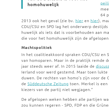
peil
homohuwelijk
mee
64 p
2013 ook het geval (zie bv.
hier
en
hier
), ma
CDU/CSU en SPD lag het onderwerp destijds 
huwelijk als iets dat is voorbehouden aan m
die voor het homohuwelijk zijn
de afgelopen
Machtspolitiek
In het coalitieakkoord spraken CDU/CSU en S
van homoparen. Maar in de praktijk remde d
jaar steeds weer af. In 2015 laaide de
discus
Ierland voor werd gestemd. Maar toen lukte
duwen. De rechten van homo’s zijn voor de 
de
Süddeutsche Zeitung
toen. Merkel is een 
kiezers van de partij niet wegjagen.”
De afgelopen weken hebben alle partijen w
zou kunnen regeren - SPD, FDP en die Grüne