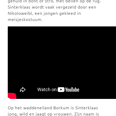
gehuld in bont of stro, met bellen op de rug.
Sinterklaas wordt vaak vergezeld door een
Nikoloweibl, een jongen gekleed in
meisjeskostuum.
Op het waddeneiland Borkum is Sinterklaas
jong, wild en jaagt op vrouwen. Zijn naam is