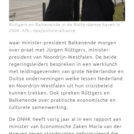
Rüttgers en Balkenende in de Rotterdamse haven in
2006. Afb.: dpa/picture-alliance
waar minister-president Balkenende morgen
over praat met Jürgen Rüttgers, minister-
president van Noordrijn-Westfalen. De beide
regeringsleiders bespreken in een werklunch
met leidinggevenden van grote Nederlandse en
Duitse ondernemingen welke lessen Nederland
en Noordrijn-Westfalen uit hun crisisbeleid
kunnen trekken. Ook spreken Rüttgers en
Balkenende over praktische economische en
culturele samenwerking.
De DNHK heeft vorig jaar al in een rapport aan
minister van Economische Zaken Maria van der
Hoeven zeven standpunten geformuleerd die