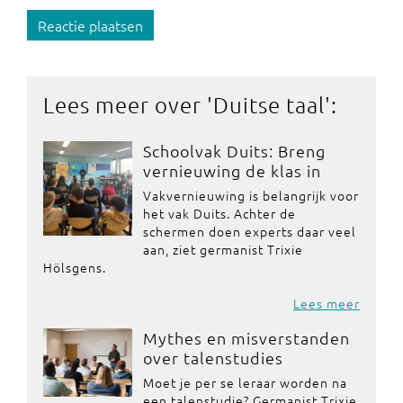
Reactie plaatsen
Lees meer over '
Duitse taal
':
Schoolvak Duits: Breng
vernieuwing de klas in
Vakvernieuwing is belangrijk voor
het vak Duits. Achter de
schermen doen experts daar veel
aan, ziet germanist Trixie
Hölsgens.
Lees meer
Mythes en misverstanden
over talenstudies
Moet je per se leraar worden na
een talenstudie? Germanist Trixie