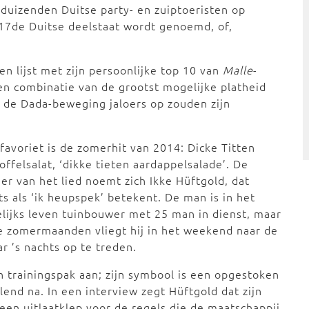
e duizenden Duitse party- en zuiptoeristen op
 17de Duitse deelstaat wordt genoemd, of,
n lijst met zijn persoonlijke top 10 van
Malle
-
een combinatie van de grootst mogelijke platheid
 de Dada-beweging jaloers op zouden zijn
 favoriet is de zomerhit van 2014: Dicke Titten
offelsalat, ‘dikke tieten aardappelsalade’. De
er van het lied noemt zich Ikke Hüftgold, dat
ts als ‘ik heupspek’ betekent. De man is in het
lijks leven tuinbouwer met 25 man in dienst, maar
e zomermaanden vliegt hij in het weekend naar de
ar ’s nachts op te treden.
 trainingspak aan; zijn symbool is een opgestoken
lend na. In een interview zegt Hüftgold dat zijn
 een uitlaatklep voor de regels die de maatschappij