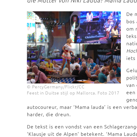
die Mutter von Niki Lauda? Mama Lau
De m
bos 
om m
teks
nati
Hoc
iets
Gelu
poli
van 
© PercyGermany/Flickr/CC
een 
Feest in Duitse stijl op Mallorca. Foto 2017
gen
autocoureur, maar ‘Mama lauda’ is een verba
harder, die dreun.
De tekst is een vondst van een Schlagerzange
‘Klausje uit de Alpen’ betekent. ‘Mama Laud