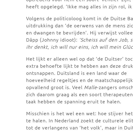
heeft opgelegd. ‘Ikke mag alles in zijn rol, i
Volgens de politicoloog komt in de Duitse B
uitdrukking dan ‘de oerwens van de mens zic
en dwangen te bevrijden’. Hij verwijst volle
Däpp (Johnny idioot):
‘Scheiss auf den Job, 
ihr denkt, ich will nur eins, ich will mein Glüc
Het lijkt er alleen wel op dat ‘de Duitser’ t
extra behoefte lijkt te hebben aan deze druk
ontsnappen. Duitsland is een land waar de
hoeveelheid regeltjes en de maatschappelij
opvallend groot is. Veel
Malle
-zangers omsch
zich daarom graag als een soort therapeuten
taak hebben de spanning eruit te halen.
Misschien is het wel een wet: hoe stijver he
te halen. In Nederland zoekt de culturele el
tot de verlangens van ‘het volk’, maar in Dui