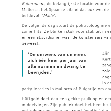
Ballermann
, de belangrijkste locatie voor d
Mallorca, het Spaanse eiland dat ook wel de
liefdevol: ‘
Malle
’.
De volgende dag stuurt de politicoloog me ee
zomerhits. Ze blinken stuk voor stuk uit in 
en een absurdisme, waar de kunstenaars van
geweest.
Zijn
'De oerwens van de mens
Kart
zich één keer per jaar van
zang
alle normen en dwang te
zoie
bevrijden.'
dage
in d
party-locaties in Mallorca of Bulgarije om da
Hüftgold doet dan een gekke pruik op en een
middelvinger. Zijn publiek doet het hem brul
optredens voor hem een soort ‘ventiel’ zijn,