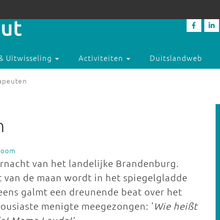
& Uitwisseling
Activiteiten
Duitslandweb
apeuten
n
boom
rnacht van het landelijke Brandenburg.
ht van de maan wordt in het spiegelgladde
neens galmt een dreunende beat over het
thousiaste menigte meegezongen: ‘
Wie heißt