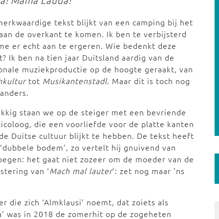
da! Mama Lauda!’
erkwaardige tekst blijkt van een camping bij het
aan de overkant te komen. Ik ben te verbijsterd
e er echt aan te ergeren. Wie bedenkt deze
t? Ik ben na tien jaar Duitsland aardig van de
onale muziekproductie op de hoogte geraakt, van
hkultur
tot
Musikantenstadl
. Maar dit is toch nog
 anders.
kkig staan we op de steiger met een bevriende
ticoloog, die een voorliefde voor de platte kanten
de Duitse cultuur blijkt te hebben. De tekst heeft
‘dubbele bodem’, zo vertelt hij gnuivend van
oegen: het gaat niet zozeer om de moeder van de
stering van ‘
Mach mal lauter
’: zet nog maar ’ns
r die zich ‘Almklausi’ noemt, dat zoiets als
a’ was in 2018 de zomerhit op de zogeheten