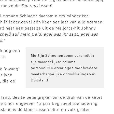
k kan zo de
Sau rauslassen
’.
allermann-Schlager daarom niets minder tot
h in ieder geval één keer per jaar van alle normen
erd naar een passage uit de Mallorca-hit Johnny
scheiß auf mein Geld, egal was ihr sagt, egal was
k.’
och nog een
verbindt in
Merlijn Schoonenboom
 te
zijn maandelijkse column
persoonlijke ervaringen met bredere
ke ‘dwang’
maatschappelijke ontwikkelingen in
rijven
Duitsland
, die de
t land, des te belangrijker om de druk van de ketel
ite sinds ongeveer 15 jaar begripvol toenadering
tsland is de kloof tussen elite en volk groter