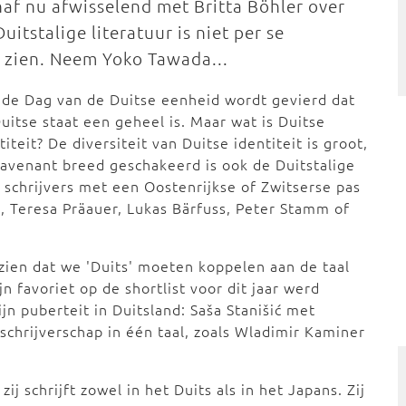
naf nu afwisselend met Britta Böhler over
itstalige literatuur is niet per se
ij zien. Neem Yoko Tawada...
de Dag van de Duitse eenheid wordt gevierd dat
uitse staat een geheel is. Maar wat is Duitse
titeit? De diversiteit van Duitse identiteit is groot,
avenant breed geschakeerd is ook de Duitstalige
r schrijvers met een Oostenrijkse of Zwitserse pas
 Teresa Präauer, Lukas Bärfuss, Peter Stamm of
 zien dat we 'Duits' moeten koppelen aan de taal
jn favoriet op de shortlist voor dit jaar werd
jn puberteit in Duitsland: Saša Stanišić met
schrijverschap in één taal, zoals Wladimir Kaminer
ij schrijft zowel in het Duits als in het Japans. Zij