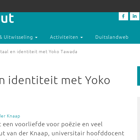
& Uitwisseling
Activiteiten
Duitslandweb
taal en identiteit met Yoko Tawada
n identiteit met Yoko
der Knaap
 een voorliefde voor poëzie en veel
ut van der Knaap, universitair hoofddocent