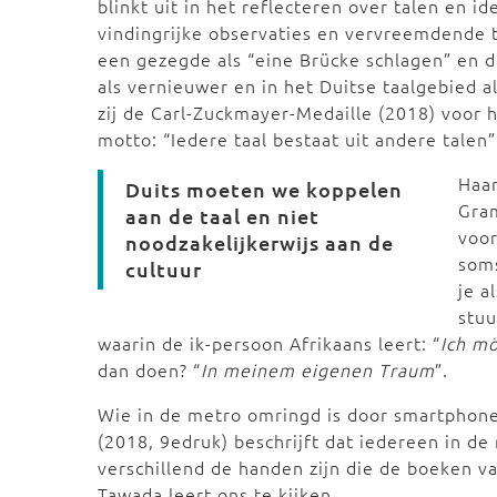
blinkt uit in het reflecteren over talen en 
vindingrijke observaties en vervreemdende t
een gezegde als “eine Brücke schlagen” en da
als vernieuwer en in het Duitse taalgebied al
zij de Carl-Zuckmayer-Medaille (2018) voor h
motto: “Iedere taal bestaat uit andere talen”
Haar
Duits moeten we koppelen
Gra
aan de taal en niet
voor
noodzakelijkerwijs aan de
soms
cultuur
je a
stuu
waarin de ik-persoon Afrikaans leert: “
Ich mö
dan doen? “
In meinem eigenen Traum
”.
Wie in de metro omringd is door smartphones
(2018, 9edruk) beschrijft dat iedereen in de 
verschillend de handen zijn die de boeken 
Tawada leert ons te kijken.