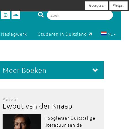
Accepteer
Weiger
Naslagwerk
Studeren in Duitsland
NL
Meer Boeken
Auteur
Ewout van der Knaap
Hoogleraar Duitstalige
literatuur aan de