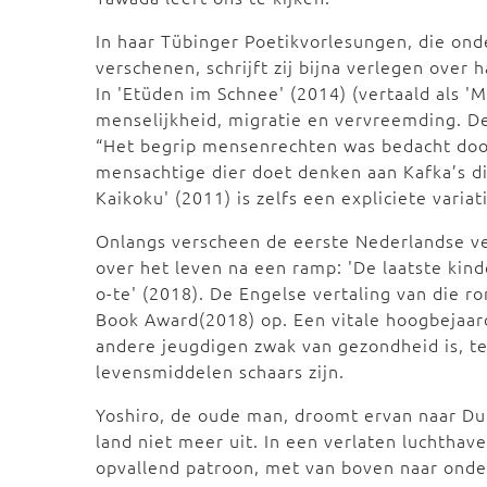
In haar Tübinger Poetikvorlesungen, die onde
verschenen, schrijft zij bijna verlegen over h
In 'Etüden im Schnee' (2014) (vertaald als '
menselijkheid, migratie en vervreemding. De 
“Het begrip mensenrechten was bedacht doo
mensachtige dier doet denken aan Kafka’s d
Kaikoku' (2011) is zelfs een expliciete varia
Onlangs verscheen de eerste Nederlandse ve
over het leven na een ramp: 'De laatste kind
o-te' (2018). De Engelse vertaling van die r
Book Award(2018) op. Een vitale hoogbejaarde
andere jeugdigen zwak van gezondheid is, t
levensmiddelen schaars zijn.
Yoshiro, de oude man, droomt ervan naar Du
land niet meer uit. In een verlaten luchtha
opvallend patroon, met van boven naar onder