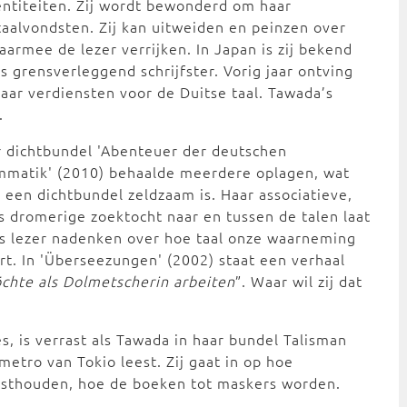
identiteiten. Zij wordt bewonderd om haar
aalvondsten. Zij kan uitweiden en peinzen over
armee de lezer verrijken. In Japan is zij bekend
s grensverleggend schrijfster. Vorig jaar ontving
aar verdiensten voor de Duitse taal. Tawada’s
.
 dichtbundel 'Abenteuer der deutschen
mmatik' (2010) behaalde meerdere oplagen, wat
 een dichtbundel zeldzaam is. Haar associatieve,
 dromerige zoektocht naar en tussen de talen laat
ls lezer nadenken over hoe taal onze waarneming
rt. In 'Überseezungen' (2002) staat een verhaal
chte als Dolmetscherin arbeiten
”. Waar wil zij dat
, is verrast als Tawada in haar bundel Talisman
metro van Tokio leest. Zij gaat in op hoe
vasthouden, hoe de boeken tot maskers worden.