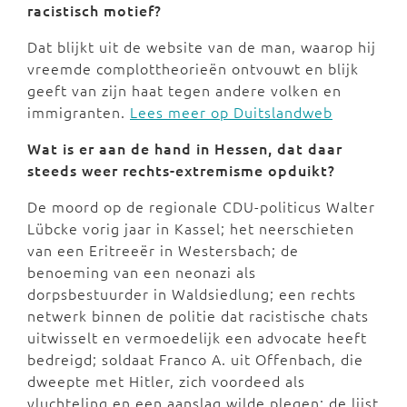
racistisch motief?
Dat blijkt uit de website van de man, waarop hij
vreemde complottheorieën ontvouwt en blijk
geeft van zijn haat tegen andere volken en
immigranten.
Lees meer op Duitslandweb
Wat is er aan de hand in Hessen, dat daar
steeds weer rechts-extremisme opduikt?
De moord op de regionale CDU-politicus Walter
Lübcke vorig jaar in Kassel; het neerschieten
van een Eritreeër in Westersbach; de
benoeming van een neonazi als
dorpsbestuurder in Waldsiedlung; een rechts
netwerk binnen de politie dat racistische chats
uitwisselt en vermoedelijk een advocate heeft
bedreigd; soldaat Franco A. uit Offenbach, die
dweepte met Hitler, zich voordeed als
vluchteling en een aanslag wilde plegen: de lijst