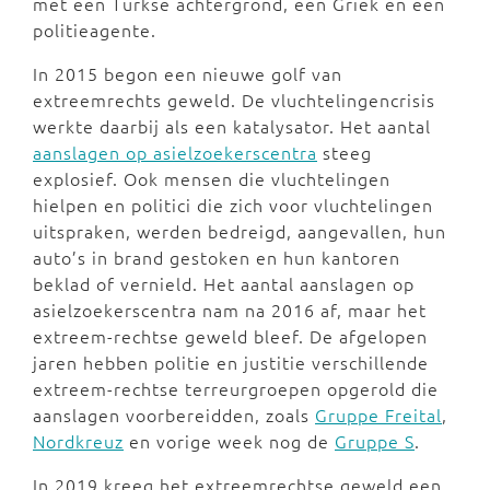
met een Turkse achtergrond, een Griek en een
politieagente.
In 2015 begon een nieuwe golf van
extreemrechts geweld. De vluchtelingencrisis
werkte daarbij als een katalysator. Het aantal
aanslagen op asielzoekerscentra
steeg
explosief. Ook mensen die vluchtelingen
hielpen en politici die zich voor vluchtelingen
uitspraken, werden bedreigd, aangevallen, hun
auto’s in brand gestoken en hun kantoren
beklad of vernield. Het aantal aanslagen op
asielzoekerscentra nam na 2016 af, maar het
extreem-rechtse geweld bleef. De afgelopen
jaren hebben politie en justitie verschillende
extreem-rechtse terreurgroepen opgerold die
aanslagen voorbereidden, zoals
Gruppe Freital
,
Nordkreuz
en vorige week nog de
Gruppe S
.
In 2019 kreeg het extreemrechtse geweld een