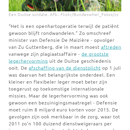
Een Duitse soldate. Afb.: Flickr/Bundeswher_Fotos/cc
“Het is een openhartoperatie terwijl de patiënt
gewoon blijft rondwandelen.” Zo omschreef
minister van Defensie De Maizière - opvolger
van Zu Guttenberg, die in maart moest
aftreden
vanwege zijn plagiaatsaffaire -
de grootste
legerhervorming
uit de Duitse geschiedenis
ooit. De
afschaffing van de dienstplicht
op 1 juli
was daarvan het belangrijkste onderdeel. Een
kleiner en flexibeler leger moet beter zijn
toegerust op toekomstige internationale
missies. Maar de legerhervorming was ook
gewoon een bezuinigingsmaatregel - Defensie
moet ruim 8 miljard euro korten voor 2015. De
gevolgen zijn ook merkbaar in de zorg, waar tot
2011 zo’n 100 duizend dienstweigeraars per