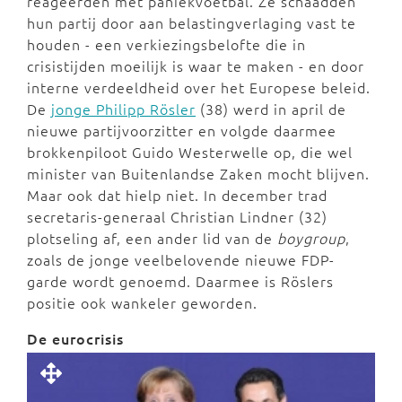
reageerden met paniekvoetbal. Ze schaadden
hun partij door aan belastingverlaging vast te
houden - een verkiezingsbelofte die in
crisistijden moeilijk is waar te maken - en door
interne verdeeldheid over het Europese beleid.
De
jonge Philipp Rösler
(38) werd in april de
nieuwe partijvoorzitter en volgde daarmee
brokkenpiloot Guido Westerwelle op, die wel
minister van Buitenlandse Zaken mocht blijven.
Maar ook dat hielp niet. In december trad
secretaris-generaal Christian Lindner (32)
plotseling af, een ander lid van de
boygroup
,
zoals de jonge veelbelovende nieuwe FDP-
garde wordt genoemd. Daarmee is Röslers
positie ook wankeler geworden.
De eurocrisis