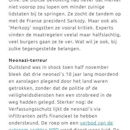
niet voorop zou lopen om minder zuinige
lidstaten bij te springen. Ze zocht de tandem op
met de Franse president Sarkozy. Maar ook als
‘Merkozy’ oogstten ze vooral kritiek. Experts
vinden de maatregelen veelal maar halfslachtig,
veel burgers gaan ze te ver. Wat wil je ook, bij
zulke tegengestelde belangen.
Neonazi-terreur
Duitsland was in shock toen half november
bleek dat drie neonazi's 10 jaar lang moordend
en aanslagen plegend door het land waren
getrokken, zonder dat de politie of de
veiligheidsdiensten hen een strobreed in de
weg hadden gelegd. Sterker nog: de
Verfassungsschutz lijkt de neonazi’s via
infiltranten zelfs financieel te hebben
ondersteund. De roep om een
verbod van de
extreem-rechtse NPD
werd direct weer luid. De