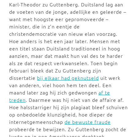
Karl-Theodor zu Guttenberg. Duitsland lag aan
de voeten van de jonge, adellijke en geleerde –
want met hoogste eer gepromoveerde –
minister, die in z’n eentje de
christendemocratie van nieuw elan voorzag.
Hoe anders is het een jaar later. Mensen met
een titel staan Duitsland traditioneel in hoog
aanzien, maar dat maakt hun val des te harder
als ze dat respect verkwanselen. Toen begin
februari bleek dat Zu Guttenberg zijn
dissertatie
bij elkaar had geknutseld
uit werk
van anderen, viel hoon hem ten deel. Een
maand later zag hij zich gedwongen
af te
treden
. Daarmee was hij niet van de affaire af.
Hoe halsstarriger hij zijn plagiaat bleef schuiven
op onbedoelde klunzigheid, hoe dieper de
internetgemeenschap
de bewuste fraude
probeerde te bewijzen. Zu Guttenberg zocht de
luwte op in een Amerikaanse denktank,