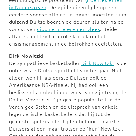
in Nedersaksen
. De epidemie volgde op een
eerdere voedselaffaire. In januari moesten ruim
duizend Duitse boeren de deuren sluiten na de
vondst van
dioxine in eieren en vlees
. Beide
affaires leidden tot grote kritiek op het
crisismanagement in de betrokken deelstaten.
Dirk Nowitzki
De sympathieke basketballer
Dirk Nowitzki
is de
onbetwiste Duitse sportheld van het jaar. Niet
alleen won hij als eerste Duitser ooit de
Amerikaanse NBA-finale, hij had ook een
beslissend aandeel in de winst van zijn team, de
Dallas Mavericks. Zijn grote populariteit in de
Verenigde Staten en de uitspraak van enkele
legendarische basketballers dat hij tot de
grootste spelers aller tijden behoort, maakte
Duitsers alleen maar trotser op ‘hun’ Nowitzki.
Groot was dan ook de vreugde dat hij na de