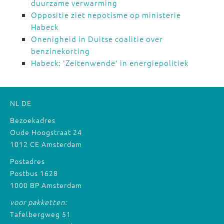
duurzame verwarming
Oppositie ziet nepotisme op ministerie
Habeck
Onenigheid in Duitse coalitie over
benzinekorting
Habeck: 'Zeitenwende' in energiepolitiek
NL
DE
Bezoekadres
Oude Hoogstraat 24
1012 CE Amsterdam
Postadres
Postbus 1628
1000 BP Amsterdam
voor pakketten:
Tafelbergweg 51