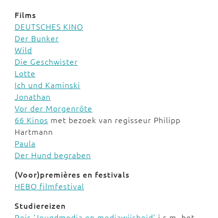
Films
DEUTSCHES KINO
Der Bunker
Wild
Die Geschwister
Lotte
Ich und Kaminski
Jonathan
Vor der Morgenröte
66 Kinos
met bezoek van regisseur Philipp
Hartmann
Paula
Der Hund begraben
(Voor)premières en festivals
HEBO filmfestival
Studiereizen
Reis 'Jeugdmedia en mediawijsheid'
i.s.m. het