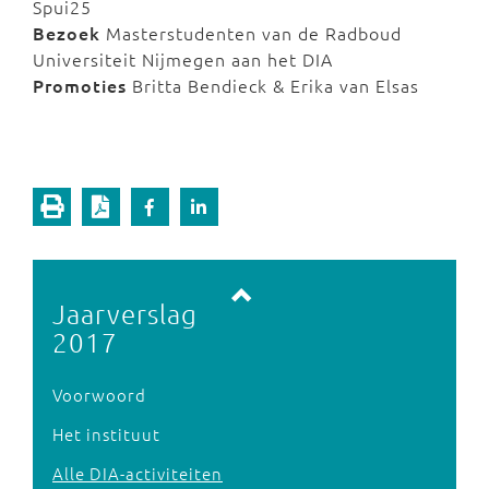
Spui25
Bezoek
Masterstudenten van de Radboud
Universiteit Nijmegen aan het DIA
Promoties
Britta Bendieck & Erika van Elsas
Vorige pagina
Volgende pagina
Jaarverslag
2017
Voorwoord
Het instituut
Alle DIA-activiteiten