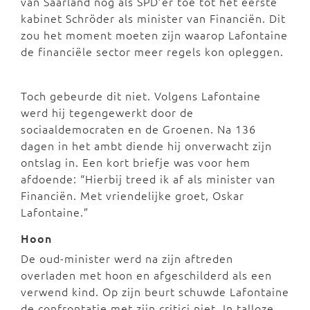
van Saarland nog als SPD’er toe tot het eerste
kabinet Schröder als minister van Financiën. Dit
zou het moment moeten zijn waarop Lafontaine
de financiële sector meer regels kon opleggen.
Toch gebeurde dit niet. Volgens Lafontaine
werd hij tegengewerkt door de
sociaaldemocraten en de Groenen. Na 136
dagen in het ambt diende hij onverwacht zijn
ontslag in. Een kort briefje was voor hem
afdoende: “Hierbij treed ik af als minister van
Financiën. Met vriendelijke groet, Oskar
Lafontaine.”
Hoon
De oud-minister werd na zijn aftreden
overladen met hoon en afgeschilderd als een
verwend kind. Op zijn beurt schuwde Lafontaine
de confrontatie met zijn critici niet. In talloze