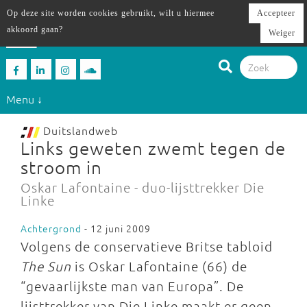
Op deze site worden cookies gebruikt, wilt u hiermee
Accepteer
akkoord gaan?
Weiger
Menu ↓
Duitslandweb
Links geweten zwemt tegen de
stroom in
Oskar Lafontaine - duo-lijsttrekker Die
Linke
Achtergrond
- 12 juni 2009
Volgens de conservatieve Britse tabloid
The Sun
is Oskar Lafontaine (66) de
“gevaarlijkste man van Europa”. De
lijsttrekker van Die Linke maakt er geen